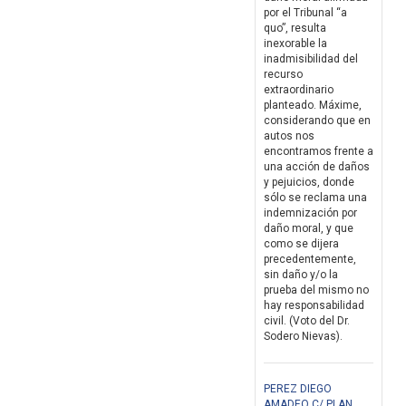
por el Tribunal “a
quo”, resulta
inexorable la
inadmisibilidad del
recurso
extraordinario
planteado. Máxime,
considerando que en
autos nos
encontramos frente a
una acción de daños
y pejuicios, donde
sólo se reclama una
indemnización por
daño moral, y que
como se dijera
precedentemente,
sin daño y/o la
prueba del mismo no
hay responsabilidad
civil. (Voto del Dr.
Sodero Nievas).
PEREZ DIEGO
AMADEO C/ PLAN