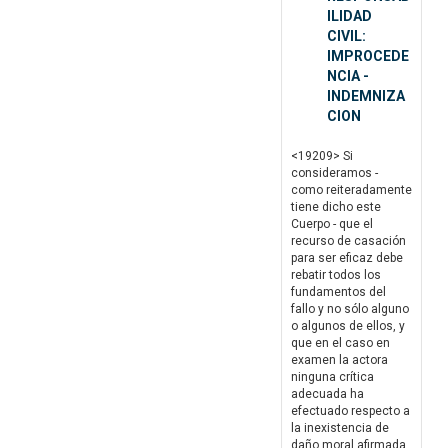
ILIDAD
CIVIL:
IMPROCEDE
NCIA -
INDEMNIZA
CION
<19209> Si
consideramos -
como reiteradamente
tiene dicho este
Cuerpo - que el
recurso de casación
para ser eficaz debe
rebatir todos los
fundamentos del
fallo y no sólo alguno
o algunos de ellos, y
que en el caso en
examen la actora
ninguna crítica
adecuada ha
efectuado respecto a
la inexistencia de
daño moral afirmada