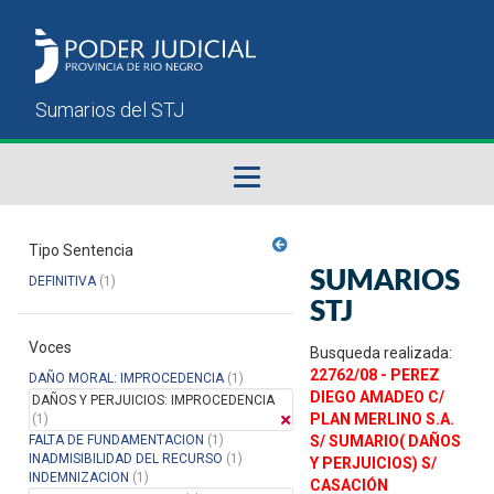
Fallos del STJ
Tipo Sentencia
SUMARIOS
DEFINITIVA
(1)
Sumarios del STJ
STJ
Voces
Manual del Usuario
Busqueda realizada:
22762/08 - PEREZ
DAÑO MORAL: IMPROCEDENCIA
(1)
DIEGO AMADEO C/
DAÑOS Y PERJUICIOS: IMPROCEDENCIA
PLAN MERLINO S.A.
(1)
FALTA DE FUNDAMENTACION
(1)
S/ SUMARIO( DAÑOS
INADMISIBILIDAD DEL RECURSO
(1)
Y PERJUICIOS) S/
INDEMNIZACION
(1)
CASACIÓN