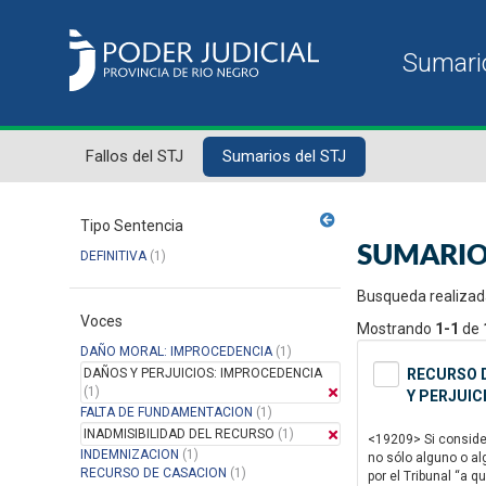
Fallos del STJ
Sumarios del STJ
Tipo Sentencia
SUMARIO
DEFINITIVA
(1)
Busqueda realizad
Voces
Mostrando
1-1
de
DAÑO MORAL: IMPROCEDENCIA
(1)
DAÑOS Y PERJUICIOS: IMPROCEDENCIA
RECURSO D
(1)
Y PERJUIC
FALTA DE FUNDAMENTACION
(1)
INADMISIBILIDAD DEL RECURSO
(1)
<19209> Si consider
INDEMNIZACION
(1)
no sólo alguno o al
RECURSO DE CASACION
(1)
por el Tribunal “a 