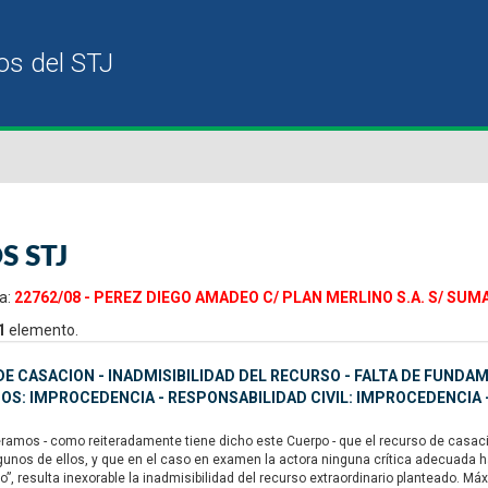
S STJ
a:
22762/08 - PEREZ DIEGO AMADEO C/ PLAN MERLINO S.A. S/ SUM
1
elemento.
E CASACION - INADMISIBILIDAD DEL RECURSO - FALTA DE FUND
IOS: IMPROCEDENCIA - RESPONSABILIDAD CIVIL: IMPROCEDENCIA
amos - como reiteradamente tiene dicho este Cuerpo - que el recurso de casación
gunos de ellos, y que en el caso en examen la actora ninguna crítica adecuada 
quo”, resulta inexorable la inadmisibilidad del recurso extraordinario planteado