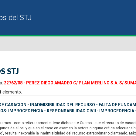
S STJ
a:
22762/08 - PEREZ DIEGO AMADEO C/ PLAN MERLINO S.A. S/ SUM
1
elemento.
E CASACION - INADMISIBILIDAD DEL RECURSO - FALTA DE FUND
IOS: IMPROCEDENCIA - RESPONSABILIDAD CIVIL: IMPROCEDENCIA
amos - como reiteradamente tiene dicho este Cuerpo - que el recurso de casación
gunos de ellos, y que en el caso en examen la actora ninguna crítica adecuada 
quo”, resulta inexorable la inadmisibilidad del recurso extraordinario planteado