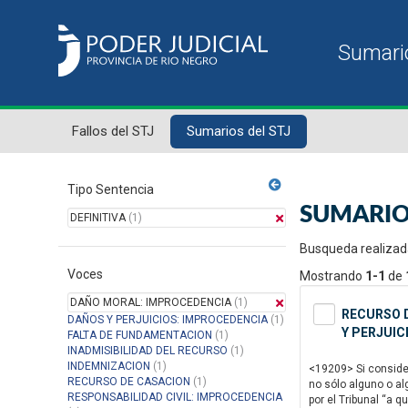
Fallos del STJ
Sumarios del STJ
Tipo Sentencia
SUMARIO
DEFINITIVA
(1)
Busqueda realizad
Voces
Mostrando
1-1
de
DAÑO MORAL: IMPROCEDENCIA
(1)
RECURSO D
DAÑOS Y PERJUICIOS: IMPROCEDENCIA
(1)
Y PERJUIC
FALTA DE FUNDAMENTACION
(1)
INADMISIBILIDAD DEL RECURSO
(1)
INDEMNIZACION
(1)
<19209> Si consider
RECURSO DE CASACION
(1)
no sólo alguno o al
RESPONSABILIDAD CIVIL: IMPROCEDENCIA
por el Tribunal “a 