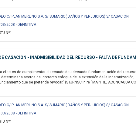
EO C/ PLAN MERLINO S.A. S/ SUMARIO( DAÑOS Y PERJUICIOS) S/ CASACIÓN
/03/2008 - DEFINITIVA
STJ Nº1
E CASACION - INADMISIBILIDAD DEL RECURSO - FALTA DE FUNDA
a efectos de cumplimentar el recaudo de adecuada fundamentación del recurso ext
n determinada acerca del correcto enfoque de la extensión de la indemnización
nunciamiento que se pretende revocar.” (STJRNSC in re “MAPFRE, ACONCAGUA COMP
EO C/ PLAN MERLINO S.A. S/ SUMARIO( DAÑOS Y PERJUICIOS) S/ CASACIÓN
/03/2008 - DEFINITIVA
STJ Nº1