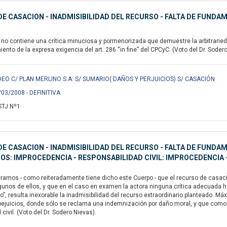
E CASACION - INADMISIBILIDAD DEL RECURSO - FALTA DE FUNDA
no contiene una crítica minuciosa y pormenorizada que demuestre la arbitrarieda
ento de la expresa exigencia del art. 286 “in fine” del CPCyC. (Voto del Dr. Soder
EO C/ PLAN MERLINO S.A. S/ SUMARIO( DAÑOS Y PERJUICIOS) S/ CASACIÓN
/03/2008 - DEFINITIVA
STJ Nº1
E CASACION - INADMISIBILIDAD DEL RECURSO - FALTA DE FUND
IOS: IMPROCEDENCIA - RESPONSABILIDAD CIVIL: IMPROCEDENCIA
amos - como reiteradamente tiene dicho este Cuerpo - que el recurso de casación
gunos de ellos, y que en el caso en examen la actora ninguna crítica adecuada 
quo”, resulta inexorable la inadmisibilidad del recurso extraordinario planteado
pejuicios, donde sólo se reclama una indemnización por daño moral, y que como 
civil. (Voto del Dr. Sodero Nievas).