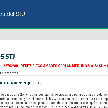
S STJ
a:
22762/08 - PEREZ DIEGO AMADEO C/ PLAN MERLINO S.A. S/ SUM
4
elementos.
E CASACION: REQUISITOS
 de casación sólo tiene chances ciertas de prosperar a partir de una considera
rrónea aplicación y/o violación de la ley y/o doctrina legal. Para cumplir este
llo, explicando en base a los presupuestos del pronunciamiento, en qué ha consist
variar. (cf. “El Recurso de Casación”. De La Rúa, pág. 464; STJRNSC in re “BUSANI”