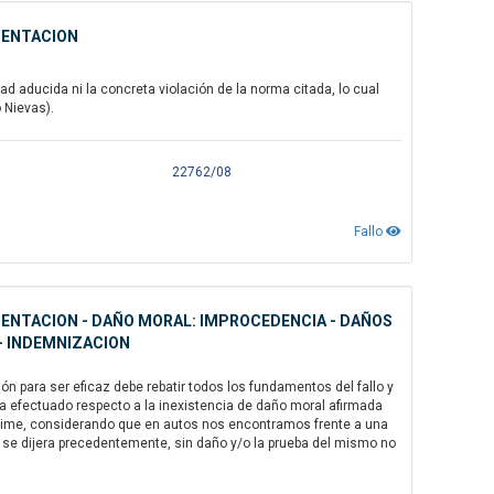
MENTACION
d aducida ni la concreta violación de la norma citada, lo cual
o Nievas).
22762/08
Fallo
AMENTACION - DAÑO MORAL: IMPROCEDENCIA - DAÑOS
 - INDEMNIZACION
 para ser eficaz debe rebatir todos los fundamentos del fallo y
ha efectuado respecto a la inexistencia de daño moral afirmada
. Máxime, considerando que en autos nos encontramos frente a una
se dijera precedentemente, sin daño y/o la prueba del mismo no