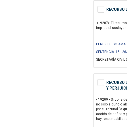
RECURSO D
<19207> El recurso 
implica el soslayami
PEREZ DIEGO AMAD
SENTENCIA: 15 - 26
SECRETARÍA CIVIL 
RECURSO D
Y PERJUIC
<19209> Si consider
no sólo alguno o al
por el Tribunal “a 
acción de daños y 
hay responsabilidad 