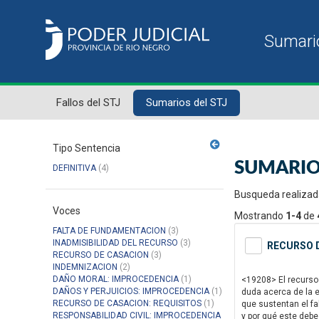
Fallos del STJ
Sumarios del STJ
Tipo Sentencia
SUMARIO
DEFINITIVA
(4)
Busqueda realizad
Voces
Mostrando
1-4
de
FALTA DE FUNDAMENTACION
(3)
INADMISIBILIDAD DEL RECURSO
(3)
RECURSO D
RECURSO DE CASACION
(3)
INDEMNIZACION
(2)
DAÑO MORAL: IMPROCEDENCIA
(1)
<19208> El recurso
DAÑOS Y PERJUICIOS: IMPROCEDENCIA
(1)
duda acerca de la e
RECURSO DE CASACION: REQUISITOS
(1)
que sustentan el fa
RESPONSABILIDAD CIVIL: IMPROCEDENCIA
y por qué este debe 