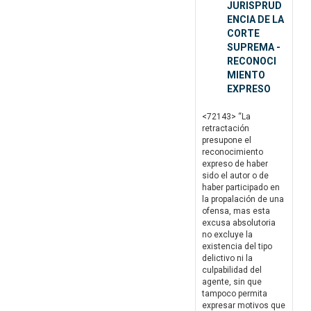
JURISPRUD
ENCIA DE LA
CORTE
SUPREMA -
RECONOCI
MIENTO
EXPRESO
<72143> “La
retractación
presupone el
reconocimiento
expreso de haber
sido el autor o de
haber participado en
la propalación de una
ofensa, mas esta
excusa absolutoria
no excluye la
existencia del tipo
delictivo ni la
culpabilidad del
agente, sin que
tampoco permita
expresar motivos que