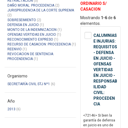
RETRACTACION
(5)
ORDINARIO S/
DAÑO MORAL: PROCEDENCIA
(2)
CASACION
JURISPRUDENCIA DE LA CORTE SUPREMA
(2)
Mostrando
1-6
de
6
SOBRESEIMIENTO
(2)
elementos.
DEFENSA EN JUICIO
(1)
MONTO DE LA INDEMNIZACION
(1)
OFENSAS VERTIDAS EN JUICIO
(1)
CALUMNIAS
RECONOCIMIENTO EXPRESO
(1)
E INJURIAS:
RECURSO DE CASACION: PROCEDENCIA
(1)
REQUISITOS
REENVIO
(1)
- DEFENSA
REVOCACION DE SENTENCIA:
EN JUICIO -
PROCENDENCIA
(1)
OFENSAS
VERTIDAS
EN JUICIO -
Organismo
RESPONSAB
SECRETARÍA CIVIL STJ Nº1
(6)
ILIDAD
CIVIL:
PROCEDEN
Año
CIA
2013
(6)
<72146> Si bien la
garantía de defensa
en juicio es uno de