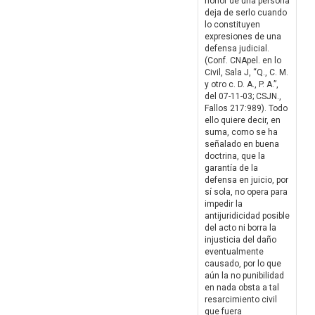
honor de una persona
deja de serlo cuando
lo constituyen
expresiones de una
defensa judicial.
(Conf. CNApel. en lo
Civil, Sala J, “Q., C. M.
y otro c. D. A., P. A.”,
del 07-11-03; CSJN.,
Fallos 217:989). Todo
ello quiere decir, en
suma, como se ha
señalado en buena
doctrina, que la
garantía de la
defensa en juicio, por
sí sola, no opera para
impedir la
antijuridicidad posible
del acto ni borra la
injusticia del daño
eventualmente
causado, por lo que
aún la no punibilidad
en nada obsta a tal
resarcimiento civil
que fuera