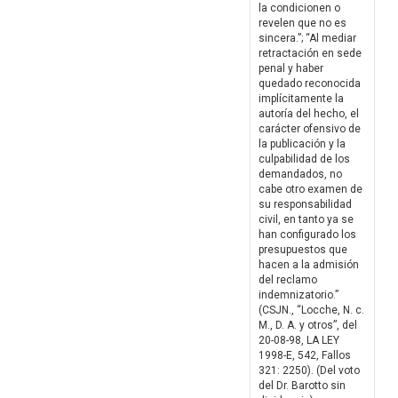
la condicionen o
revelen que no es
sincera.”; “Al mediar
retractación en sede
penal y haber
quedado reconocida
implícitamente la
autoría del hecho, el
carácter ofensivo de
la publicación y la
culpabilidad de los
demandados, no
cabe otro examen de
su responsabilidad
civil, en tanto ya se
han configurado los
presupuestos que
hacen a la admisión
del reclamo
indemnizatorio.”
(CSJN., “Locche, N. c.
M., D. A. y otros”, del
20-08-98, LA LEY
1998-E, 542, Fallos
321: 2250). (Del voto
del Dr. Barotto sin