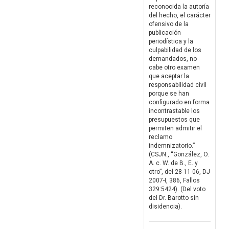
reconocida la autoría
del hecho, el carácter
ofensivo de la
publicación
periodística y la
culpabilidad de los
demandados, no
cabe otro examen
que aceptar la
responsabilidad civil
porque se han
configurado en forma
incontrastable los
presupuestos que
permiten admitir el
reclamo
indemnizatorio.”
(CSJN., “González, O.
A. c. W. de B., E. y
otro”, del 28-11-06, DJ
2007-I, 386, Fallos
329:5424). (Del voto
del Dr. Barotto sin
disidencia).