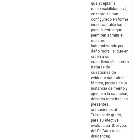
que aceptar la
responsabilidad civil,
en tanto se han
configurado en forma
incontrastable los
presupuestos que
permiten admitir el
reclamo
indemnizatorio por
daño moral, el que en
orden a su
cuantificación, atento
tratarse de
cuestiones de
evidente naturaleza
fáctica, propias de la
instancia de mérito y
ajenas a la casación,
deberán remitirse las
presentes
actuaciones al
Tribunal de grado,
para su efectiva
evaluación. (Del voto
del Dr. Barotto sin
disidencia).