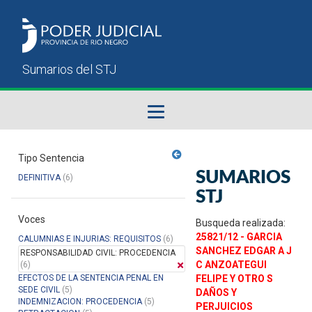
Fallos del STJ
Tipo Sentencia
SUMARIOS
DEFINITIVA
(6)
Sumarios del STJ
STJ
Voces
Manual del Usuario
Busqueda realizada:
25821/12 - GARCIA
CALUMNIAS E INJURIAS: REQUISITOS
(6)
SANCHEZ EDGAR A J
RESPONSABILIDAD CIVIL: PROCEDENCIA
C ANZOATEGUI
(6)
EFECTOS DE LA SENTENCIA PENAL EN
FELIPE Y OTRO S
SEDE CIVIL
(5)
DAÑOS Y
INDEMNIZACION: PROCEDENCIA
(5)
PERJUICIOS