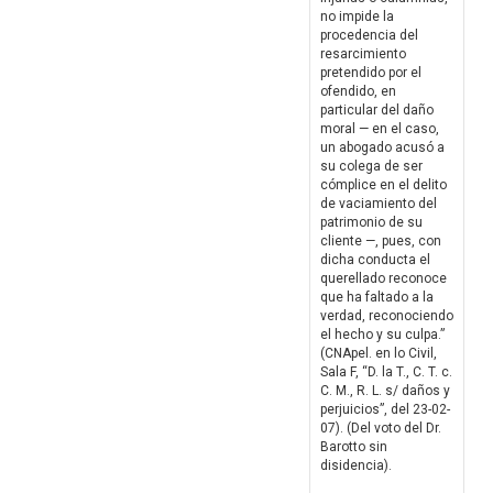
no impide la
procedencia del
resarcimiento
pretendido por el
ofendido, en
particular del daño
moral — en el caso,
un abogado acusó a
su colega de ser
cómplice en el delito
de vaciamiento del
patrimonio de su
cliente —, pues, con
dicha conducta el
querellado reconoce
que ha faltado a la
verdad, reconociendo
el hecho y su culpa.”
(CNApel. en lo Civil,
Sala F, “D. la T., C. T. c.
C. M., R. L. s/ daños y
perjuicios”, del 23-02-
07). (Del voto del Dr.
Barotto sin
disidencia).