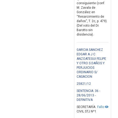
consiguiente (conf.
M. Zavala de
González en
“Resarcimiento de
daños”, T. 2c, p. 479).
(Del voto del Dr.
Barotto sin
disidencia).
GARCIA SANCHEZ
EDGAR A J C
ANZOATEGUI FELIPE
Y OTRO S DAÑOS Y
PERJUICIOS
ORDINARIO S/
CASACION
25821/12
SENTENCIA: 36 -
28/06/2013 -
DEFINITIVA
SECRETARÍA
Fallo
CIVIL STJ Nº1