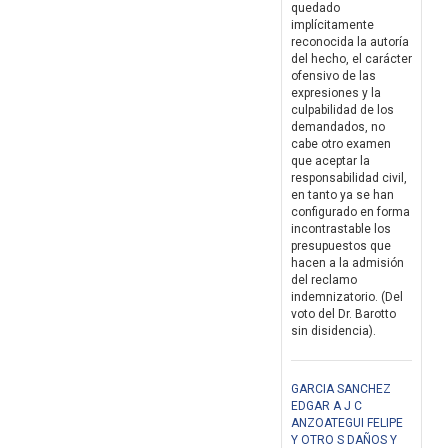
quedado
implícitamente
reconocida la autoría
del hecho, el carácter
ofensivo de las
expresiones y la
culpabilidad de los
demandados, no
cabe otro examen
que aceptar la
responsabilidad civil,
en tanto ya se han
configurado en forma
incontrastable los
presupuestos que
hacen a la admisión
del reclamo
indemnizatorio. (Del
voto del Dr. Barotto
sin disidencia).
GARCIA SANCHEZ
EDGAR A J C
ANZOATEGUI FELIPE
Y OTRO S DAÑOS Y