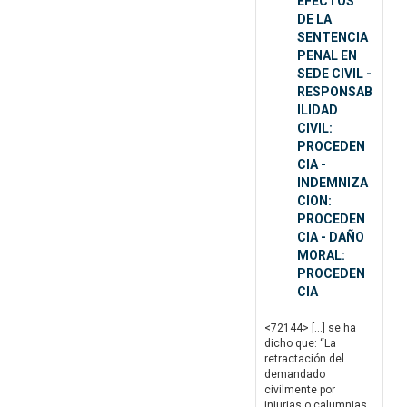
EFECTOS
DE LA
SENTENCIA
PENAL EN
SEDE CIVIL -
RESPONSAB
ILIDAD
CIVIL:
PROCEDEN
CIA -
INDEMNIZA
CION:
PROCEDEN
CIA - DAÑO
MORAL:
PROCEDEN
CIA
<72144> […] se ha
dicho que: “La
retractación del
demandado
civilmente por
injurias o calumnias,