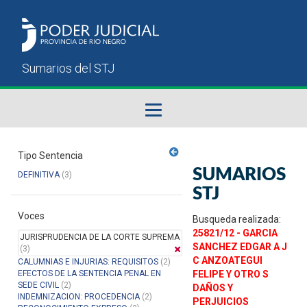
Fallos del STJ
Tipo Sentencia
SUMARIOS
DEFINITIVA
(3)
Sumarios del STJ
STJ
Voces
Manual del Usuario
Busqueda realizada:
25821/12 - GARCIA
JURISPRUDENCIA DE LA CORTE SUPREMA
SANCHEZ EDGAR A J
(3)
C ANZOATEGUI
CALUMNIAS E INJURIAS: REQUISITOS
(2)
EFECTOS DE LA SENTENCIA PENAL EN
FELIPE Y OTRO S
SEDE CIVIL
(2)
DAÑOS Y
INDEMNIZACION: PROCEDENCIA
(2)
PERJUICIOS