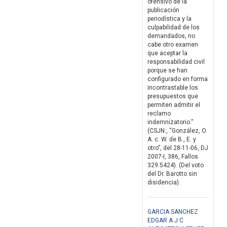
ofensivo de la
publicación
periodística y la
culpabilidad de los
demandados, no
cabe otro examen
que aceptar la
responsabilidad civil
porque se han
configurado en forma
incontrastable los
presupuestos que
permiten admitir el
reclamo
indemnizatorio.”
(CSJN., “González, O.
A. c. W. de B., E. y
otro”, del 28-11-06, DJ
2007-I, 386, Fallos
329:5424). (Del voto
del Dr. Barotto sin
disidencia).
GARCIA SANCHEZ
EDGAR A J C