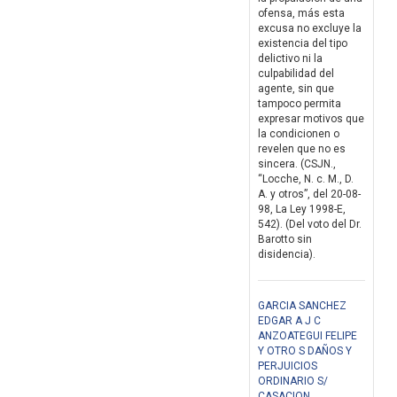
ofensa, más esta
excusa no excluye la
existencia del tipo
delictivo ni la
culpabilidad del
agente, sin que
tampoco permita
expresar motivos que
la condicionen o
revelen que no es
sincera. (CSJN.,
“Locche, N. c. M., D.
A. y otros”, del 20-08-
98, La Ley 1998-E,
542). (Del voto del Dr.
Barotto sin
disidencia).
GARCIA SANCHEZ
EDGAR A J C
ANZOATEGUI FELIPE
Y OTRO S DAÑOS Y
PERJUICIOS
ORDINARIO S/
CASACION