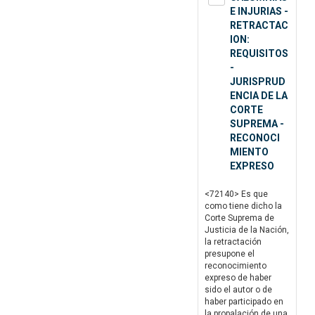
E INJURIAS -
RETRACTAC
ION:
REQUISITOS
-
JURISPRUD
ENCIA DE LA
CORTE
SUPREMA -
RECONOCI
MIENTO
EXPRESO
<72140> Es que
como tiene dicho la
Corte Suprema de
Justicia de la Nación,
la retractación
presupone el
reconocimiento
expreso de haber
sido el autor o de
haber participado en
la propalación de una