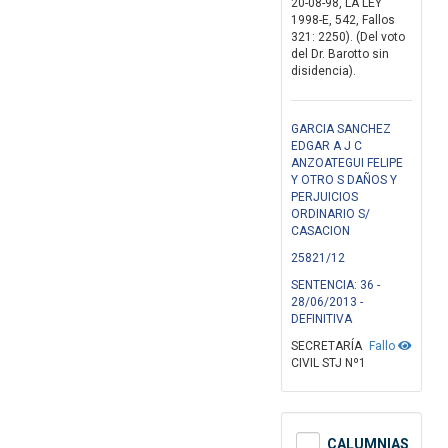
20-08-98, LA LEY
1998-E, 542, Fallos
321: 2250). (Del voto
del Dr. Barotto sin
disidencia).
GARCIA SANCHEZ
EDGAR A J C
ANZOATEGUI FELIPE
Y OTRO S DAÑOS Y
PERJUICIOS
ORDINARIO S/
CASACION
25821/12
SENTENCIA: 36 -
28/06/2013 -
DEFINITIVA
SECRETARÍA
Fallo
CIVIL STJ Nº1
CALUMNIAS