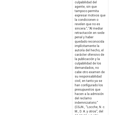
culpabilidad del
agente, sin que
tampoco permita
expresar motivos que
la condicionen o
revelen que no es
sincera.”; “Al mediar
retractación en sede
penal y haber
quedado reconocida
implícitamente la
autoría del hecho, el
carácter ofensivo de
la publicación y la
culpabilidad de los
demandados, no
cabe otro examen de
su responsabilidad
civil, en tanto ya se
han configurado los
presupuestos que
hacen a la admisión
del reclamo
indemnizatorio.”
(CSJN., “Locche, N. c.
M., D. A. y otros”, del