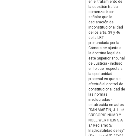
en el tratamiento de
la cuestión traída
comenzaré por
señalar que la
declaración de
inconstitucionalidad
de los arts. 39 y 46
de la LRT
pronunciada por la
Cámara se ajusta a
la doctrina legal de
este Superior Tribunal
de Justicia - incluso
en lo que respecta a
la oportunidad
procesal en que se
efectuó el control de
constitucionalidad de
las normas
involucradas -
establecida en autos
“SAN MARTIN, J. L. c/
GREGORIO NUMO Y
NOEL WERTHEIN S.A.
s/ Reclamo S/
Inaplicabilidad de ley”
(Se. Laboral N° 27/05