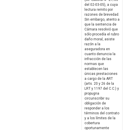
del 02-03-05), a cuya
lectura remito por
razones de brevedad.
Sin embargo, atento a
que la sentencia de
Cámara resolvió que
sólo procedía el rubro
daño moral, asiste
razón a la
aseguradora en
cuanto denuncia la
infracción de las
normas que
establecen las
únicas prestaciones
a cargo de la ART
(arts. 20 y 26 de la
LRT y 1197 del C.C.) y
propugna
circunscribir su
obligación de
responder a los
términos del contrato
y a los límites de la
cobertura
oportunamente