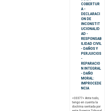
COBERTUR
A -
DECLARACI
ON DE
INCONSTIT
UCIONALID
AD -
RESPONSAB
ILIDAD CIVIL
- DAÑOS Y
PERJUICIOS
-
REPARACIO
N INTEGRAL
- DAÑO
MORAL:
IMPROCEDE
NCIA
<33377> Ante todo,
tengo en cuenta la
doctrina sentada por
este Superior Tribunal