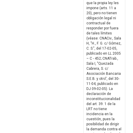
que la propia ley les
impone (arts. 11 a
20), pero no tienen
obligación legal ni
contractual de
responder por fuera
de tales límites
(véase: CNACiv., Sala
H, "H., F. G. c/ Gómez,
C. S.", del 17-02-05,
publicado en LL 2005
– C - 452; CNATrab.,
Sala I, "Quezada
Cabrera, S. c/
Asociación Bancaria
S.E.B. y otro", del 30-
11-04, publicado en
DJ 09-02-05). La
declaración de
inconstitucionalidad
del art. 39. 1 de la
LRT no tiene
incidencia en la
cuestión, pues la
posibilidad de dirigir
la demanda contra el