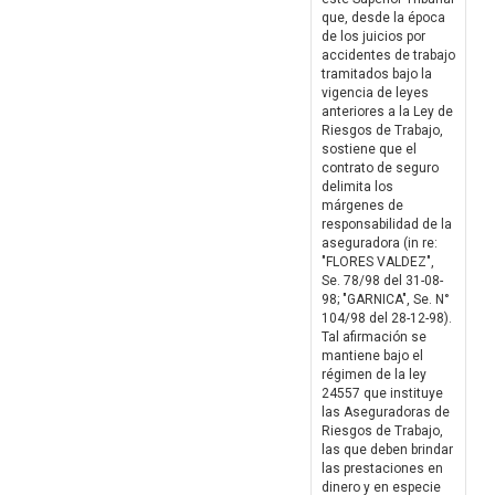
que, desde la época
de los juicios por
accidentes de trabajo
tramitados bajo la
vigencia de leyes
anteriores a la Ley de
Riesgos de Trabajo,
sostiene que el
contrato de seguro
delimita los
márgenes de
responsabilidad de la
aseguradora (in re:
"FLORES VALDEZ",
Se. 78/98 del 31-08-
98; "GARNICA", Se. N°
104/98 del 28-12-98).
Tal afirmación se
mantiene bajo el
régimen de la ley
24557 que instituye
las Aseguradoras de
Riesgos de Trabajo,
las que deben brindar
las prestaciones en
dinero y en especie