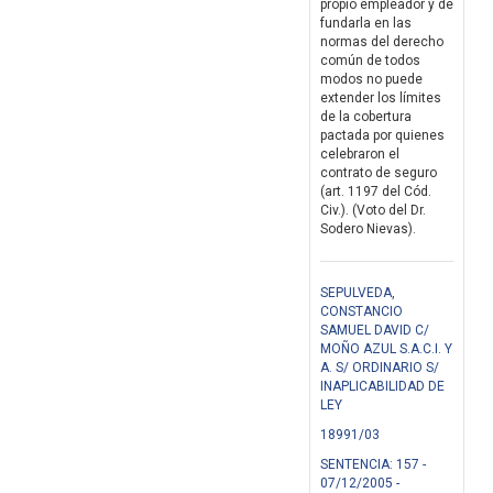
propio empleador y de
fundarla en las
normas del derecho
común de todos
modos no puede
extender los límites
de la cobertura
pactada por quienes
celebraron el
contrato de seguro
(art. 1197 del Cód.
Civ.). (Voto del Dr.
Sodero Nievas).
SEPULVEDA,
CONSTANCIO
SAMUEL DAVID C/
MOÑO AZUL S.A.C.I. Y
A. S/ ORDINARIO S/
INAPLICABILIDAD DE
LEY
18991/03
SENTENCIA: 157 -
07/12/2005 -