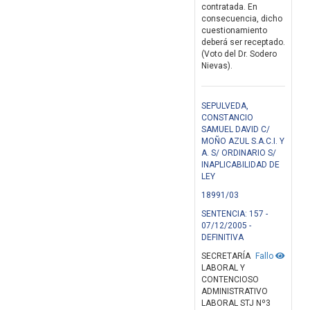
contratada. En
consecuencia, dicho
cuestionamiento
deberá ser receptado.
(Voto del Dr. Sodero
Nievas).
SEPULVEDA,
CONSTANCIO
SAMUEL DAVID C/
MOÑO AZUL S.A.C.I. Y
A. S/ ORDINARIO S/
INAPLICABILIDAD DE
LEY
18991/03
SENTENCIA: 157 -
07/12/2005 -
DEFINITIVA
SECRETARÍA
Fallo
LABORAL Y
CONTENCIOSO
ADMINISTRATIVO
LABORAL STJ Nº3