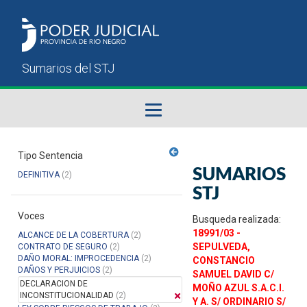
Fallos del STJ
Tipo Sentencia
SUMARIOS
DEFINITIVA
(2)
Sumarios del STJ
STJ
Voces
Manual del Usuario
Busqueda realizada:
18991/03 -
ALCANCE DE LA COBERTURA
(2)
SEPULVEDA,
CONTRATO DE SEGURO
(2)
DAÑO MORAL: IMPROCEDENCIA
(2)
CONSTANCIO
DAÑOS Y PERJUICIOS
(2)
SAMUEL DAVID C/
DECLARACION DE
MOÑO AZUL S.A.C.I.
INCONSTITUCIONALIDAD
(2)
Y A. S/ ORDINARIO S/