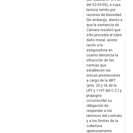
del 02-03-05), a cuya
lectura remito por
razones de brevedad.
Sin embargo, atento a
que la sentencia de
Cámara resolvió que
sólo procedía el rubro
daño moral, asiste
razón a la
aseguradora en
cuanto denuncia la
infracción de las
normas que
establecen las
únicas prestaciones
a cargo de la ART
(arts. 20 y 26 de la
LRT y 1197 del C.C.) y
propugna
circunscribir su
obligación de
responder a los
términos del contrato
y a los límites de la
cobertura
oportunamente