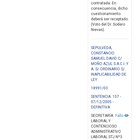
contratada. En
consecuencia, dicho
cuestionamiento
deberá ser receptado.
(Voto del Dr. Sodero
Nievas).
SEPULVEDA,
CONSTANCIO
SAMUEL DAVID C/
MOÑO AZUL S.A.C.I. Y
A. S/ ORDINARIO S/
INAPLICABILIDAD DE
LEY
18991/03
SENTENCIA: 157 -
07/12/2005 -
DEFINITIVA
SECRETARÍA
Fallo
LABORAL Y
CONTENCIOSO
ADMINISTRATIVO
LABORAL STJ Nº3