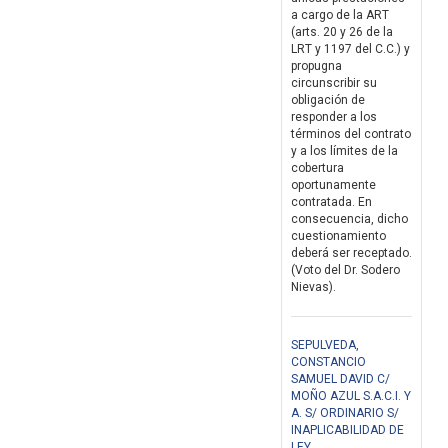
a cargo de la ART
(arts. 20 y 26 de la
LRT y 1197 del C.C.) y
propugna
circunscribir su
obligación de
responder a los
términos del contrato
y a los límites de la
cobertura
oportunamente
contratada. En
consecuencia, dicho
cuestionamiento
deberá ser receptado.
(Voto del Dr. Sodero
Nievas).
SEPULVEDA,
CONSTANCIO
SAMUEL DAVID C/
MOÑO AZUL S.A.C.I. Y
A. S/ ORDINARIO S/
INAPLICABILIDAD DE
LEY