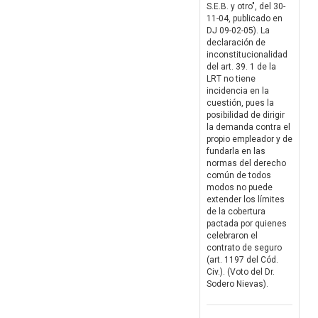
S.E.B. y otro", del 30-
11-04, publicado en
DJ 09-02-05). La
declaración de
inconstitucionalidad
del art. 39. 1 de la
LRT no tiene
incidencia en la
cuestión, pues la
posibilidad de dirigir
la demanda contra el
propio empleador y de
fundarla en las
normas del derecho
común de todos
modos no puede
extender los límites
de la cobertura
pactada por quienes
celebraron el
contrato de seguro
(art. 1197 del Cód.
Civ.). (Voto del Dr.
Sodero Nievas).