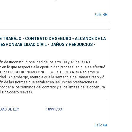
Fallo
DE TRABAJO - CONTRATO DE SEGURO - ALCANCE DE LA
SPONSABILIDAD CIVIL - DAÑOS Y PERJUICIOS -
 de inconstitucionalidad de los arts. 39 y 46 de la LRT
so en lo que respecta a la oportunidad procesal en que se efectuó
 J. L. c/ GREGORIO NUMO Y NOEL WERTHEIN S.A. s/ Reclamo S/
evedad. Sin embargo, atento a que la sentencia de Cámara resolvió
ción de las normas que establecen las únicas prestaciones a
ponder a los términos del contrato y a los límites de la cobertura
 Dr. Sodero Nievas).
IDAD DE LEY
18991/03
Fallo