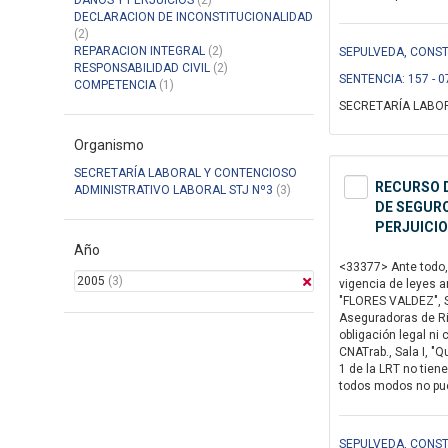
DAÑOS Y PERJUICIOS
(2)
DECLARACION DE INCONSTITUCIONALIDAD
(2)
REPARACION INTEGRAL
(2)
SEPULVEDA, CONSTA
RESPONSABILIDAD CIVIL
(2)
SENTENCIA: 157 - 0
COMPETENCIA
(1)
SECRETARÍA LABOR
Organismo
SECRETARÍA LABORAL Y CONTENCIOSO
RECURSO D
ADMINISTRATIVO LABORAL STJ Nº3
(3)
DE SEGURO
PERJUICIO
Año
<33377> Ante todo, 
2005
(3)
vigencia de leyes a
"FLORES VALDEZ", Se
Aseguradoras de Rie
obligación legal ni 
CNATrab., Sala I, "Q
1 de la LRT no tien
todos modos no pued
SEPULVEDA, CONSTA