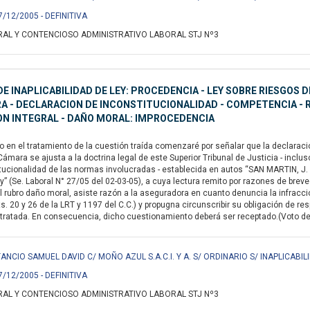
7/12/2005 - DEFINITIVA
AL Y CONTENCIOSO ADMINISTRATIVO LABORAL STJ Nº3
E INAPLICABILIDAD DE LEY: PROCEDENCIA - LEY SOBRE RIESGOS 
 - DECLARACION DE INCONSTITUCIONALIDAD - COMPETENCIA - RE
ON INTEGRAL - DAÑO MORAL: IMPROCEDENCIA
en el tratamiento de la cuestión traída comenzaré por señalar que la declaración
Cámara se ajusta a la doctrina legal de este Superior Tribunal de Justicia - inclu
titucionalidad de las normas involucradas - establecida en autos “SAN MARTIN,
ley” (Se. Laboral N° 27/05 del 02-03-05), a cuya lectura remito por razones de br
l rubro daño moral, asiste razón a la aseguradora en cuanto denuncia la infrac
s. 20 y 26 de la LRT y 1197 del C.C.) y propugna circunscribir su obligación de res
ratada. En consecuencia, dicho cuestionamiento deberá ser receptado.(Voto del
NCIO SAMUEL DAVID C/ MOÑO AZUL S.A.C.I. Y A. S/ ORDINARIO S/ INAPLICABIL
7/12/2005 - DEFINITIVA
AL Y CONTENCIOSO ADMINISTRATIVO LABORAL STJ Nº3