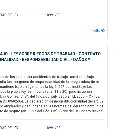
IDAD DE LEY
18991/03
Fallo
BAJO - LEY SOBRE RIESGOS DE TRABAJO - CONTRATO
NALIDAD - RESPONSABILIDAD CIVIL - DAÑOS Y
a de los juicios por accidentes de trabajo tramitados bajo la
imita los márgenes de responsabilidad de la aseguradora (in re:
mantiene bajo el régimen de la ley 24557 que instituye las
e la propia ley les impone (arts. 11 a 20), pero no tienen
G. c/ Gómez, C. S.", del 17-02-05, publicado en LL 2005 – C - 452;
en DJ 09-02-05). La declaración de inconstitucionalidad del art. 39.
propio empleador y de fundarla en las normas del derecho común de
de seguro (art. 1197 del Cód. Civ.). (Voto del Dr. Sodero Nievas).
IDAD DE LEY
18991/03