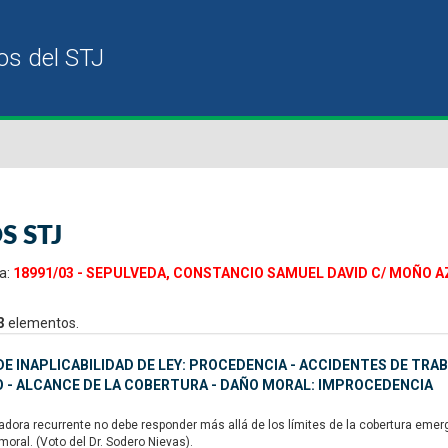
S STJ
a:
18991/03 - SEPULVEDA, CONSTANCIO SAMUEL DAVID C/ MOÑO AZUL
3
elementos.
E INAPLICABILIDAD DE LEY: PROCEDENCIA - ACCIDENTES DE TRA
 - ALCANCE DE LA COBERTURA - DAÑO MORAL: IMPROCEDENCIA
dora recurrente no debe responder más allá de los límites de la cobertura emer
moral. (Voto del Dr. Sodero Nievas).