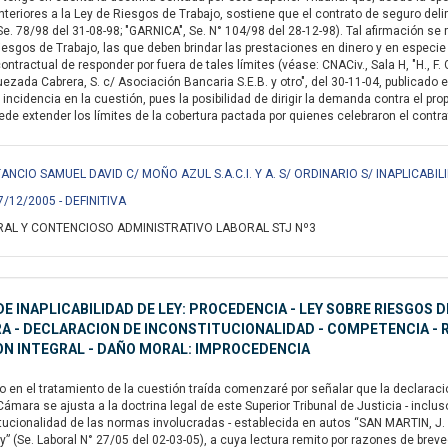
nteriores a la Ley de Riesgos de Trabajo, sostiene que el contrato de seguro del
. 78/98 del 31-08-98; "GARNICA", Se. N° 104/98 del 28-12-98). Tal afirmación se 
sgos de Trabajo, las que deben brindar las prestaciones en dinero y en especie qu
contractual de responder por fuera de tales límites (véase: CNACiv., Sala H, "H., F. 
uezada Cabrera, S. c/ Asociación Bancaria S.E.B. y otro", del 30-11-04, publicado 
e incidencia en la cuestión, pues la posibilidad de dirigir la demanda contra el 
e extender los límites de la cobertura pactada por quienes celebraron el contrato 
NCIO SAMUEL DAVID C/ MOÑO AZUL S.A.C.I. Y A. S/ ORDINARIO S/ INAPLICABIL
7/12/2005 - DEFINITIVA
AL Y CONTENCIOSO ADMINISTRATIVO LABORAL STJ Nº3
E INAPLICABILIDAD DE LEY: PROCEDENCIA - LEY SOBRE RIESGOS 
 - DECLARACION DE INCONSTITUCIONALIDAD - COMPETENCIA - RE
ON INTEGRAL - DAÑO MORAL: IMPROCEDENCIA
en el tratamiento de la cuestión traída comenzaré por señalar que la declaración
Cámara se ajusta a la doctrina legal de este Superior Tribunal de Justicia - inclu
titucionalidad de las normas involucradas - establecida en autos “SAN MARTIN,
ley” (Se. Laboral N° 27/05 del 02-03-05), a cuya lectura remito por razones de br