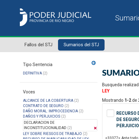
Fallos del STJ
Sumarios del STJ
Tipo Sentencia
SUMARIO
DEFINITIVA
(2)
Busqueda realizad
LEY
Voces
Mostrando
1-2
de
ALCANCE DE LA COBERTURA
(2)
CONTRATO DE SEGURO
(2)
DAÑO MORAL: IMPROCEDENCIA
(2)
RECURSO D
DAÑOS Y PERJUICIOS
(2)
DE SEGURO
DECLARACION DE
PERJUICIO
INCONSTITUCIONALIDAD
(2)
LEY SOBRE RIESGOS DE TRABAJO
(2)
<33377> Ante todo, 