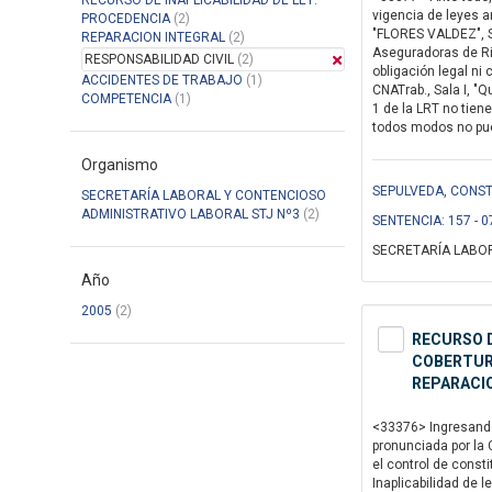
RECURSO DE INAPLICABILIDAD DE LEY:
vigencia de leyes a
PROCEDENCIA
(2)
"FLORES VALDEZ", Se
REPARACION INTEGRAL
(2)
Aseguradoras de Rie
RESPONSABILIDAD CIVIL
(2)
obligación legal ni 
ACCIDENTES DE TRABAJO
(1)
CNATrab., Sala I, "Q
COMPETENCIA
(1)
1 de la LRT no tien
todos modos no pued
Organismo
SEPULVEDA, CONSTA
SECRETARÍA LABORAL Y CONTENCIOSO
ADMINISTRATIVO LABORAL STJ Nº3
(2)
SENTENCIA: 157 - 0
SECRETARÍA LABOR
Año
2005
(2)
RECURSO D
COBERTURA
REPARACI
<33376> Ingresando 
pronunciada por la 
el control de cons
Inaplicabilidad de 