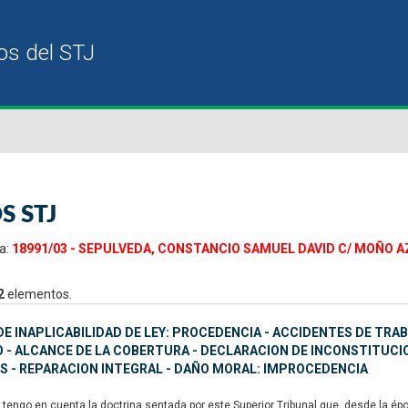
S STJ
a:
18991/03 - SEPULVEDA, CONSTANCIO SAMUEL DAVID C/ MOÑO AZUL
2
elementos.
E INAPLICABILIDAD DE LEY: PROCEDENCIA - ACCIDENTES DE TRA
 - ALCANCE DE LA COBERTURA - DECLARACION DE INCONSTITUCIO
S - REPARACION INTEGRAL - DAÑO MORAL: IMPROCEDENCIA
tengo en cuenta la doctrina sentada por este Superior Tribunal que, desde la époc