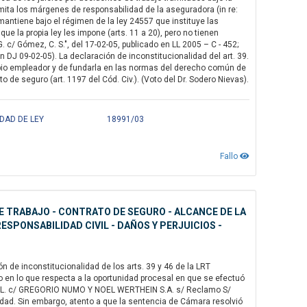
imita los márgenes de responsabilidad de la aseguradora (in re:
mantiene bajo el régimen de la ley 24557 que instituye las
e la propia ley les impone (arts. 11 a 20), pero no tienen
G. c/ Gómez, C. S.", del 17-02-05, publicado en LL 2005 – C - 452;
en DJ 09-02-05). La declaración de inconstitucionalidad del art. 39.
propio empleador y de fundarla en las normas del derecho común de
de seguro (art. 1197 del Cód. Civ.). (Voto del Dr. Sodero Nievas).
IDAD DE LEY
18991/03
Fallo
DE TRABAJO - CONTRATO DE SEGURO - ALCANCE DE LA
SPONSABILIDAD CIVIL - DAÑOS Y PERJUICIOS -
 de inconstitucionalidad de los arts. 39 y 46 de la LRT
so en lo que respecta a la oportunidad procesal en que se efectuó
 J. L. c/ GREGORIO NUMO Y NOEL WERTHEIN S.A. s/ Reclamo S/
evedad. Sin embargo, atento a que la sentencia de Cámara resolvió