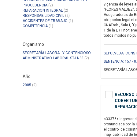
RECURSO DE INAPLICABILIDAD DE LEY:
vigencia de leyes a
PROCEDENCIA
(2)
"FLORES VALDEZ", Se
REPARACION INTEGRAL
(2)
Aseguradoras de Rie
RESPONSABILIDAD CIVIL
(2)
obligación legal ni 
ACCIDENTES DE TRABAJO
(1)
CNATrab., Sala I, "Q
COMPETENCIA
(1)
1 de la LRT no tien
todos modos no pued
Organismo
SECRETARÍA LABORAL Y CONTENCIOSO
SEPULVEDA, CONSTA
ADMINISTRATIVO LABORAL STJ Nº3
(2)
SENTENCIA: 157 - 0
SECRETARÍA LABOR
Año
2005
(2)
RECURSO D
COBERTURA
REPARACI
<33376> Ingresando 
pronunciada por la 
el control de cons
Inaplicabilidad de 