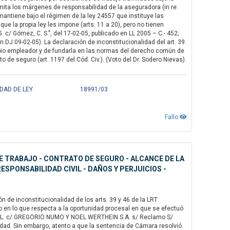
imita los márgenes de responsabilidad de la aseguradora (in re:
mantiene bajo el régimen de la ley 24557 que instituye las
e la propia ley les impone (arts. 11 a 20), pero no tienen
G. c/ Gómez, C. S.", del 17-02-05, publicado en LL 2005 – C - 452;
en DJ 09-02-05). La declaración de inconstitucionalidad del art. 39.
propio empleador y de fundarla en las normas del derecho común de
de seguro (art. 1197 del Cód. Civ.). (Voto del Dr. Sodero Nievas).
IDAD DE LEY
18991/03
Fallo
DE TRABAJO - CONTRATO DE SEGURO - ALCANCE DE LA
SPONSABILIDAD CIVIL - DAÑOS Y PERJUICIOS -
 de inconstitucionalidad de los arts. 39 y 46 de la LRT
so en lo que respecta a la oportunidad procesal en que se efectuó
 J. L. c/ GREGORIO NUMO Y NOEL WERTHEIN S.A. s/ Reclamo S/
evedad. Sin embargo, atento a que la sentencia de Cámara resolvió