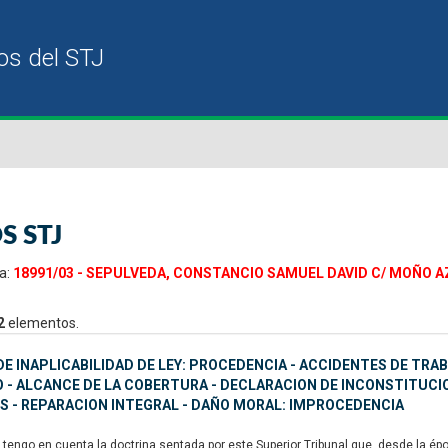
S STJ
a:
18991/03 - SEPULVEDA, CONSTANCIO SAMUEL DAVID C/ MOÑO AZUL
2
elementos.
E INAPLICABILIDAD DE LEY: PROCEDENCIA - ACCIDENTES DE TRA
 - ALCANCE DE LA COBERTURA - DECLARACION DE INCONSTITUCIO
S - REPARACION INTEGRAL - DAÑO MORAL: IMPROCEDENCIA
tengo en cuenta la doctrina sentada por este Superior Tribunal que, desde la époc