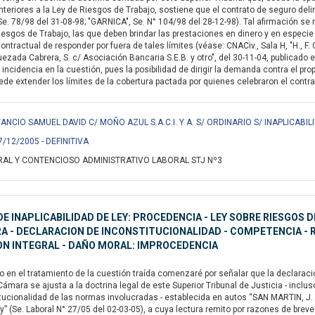
nteriores a la Ley de Riesgos de Trabajo, sostiene que el contrato de seguro del
. 78/98 del 31-08-98; "GARNICA", Se. N° 104/98 del 28-12-98). Tal afirmación se 
sgos de Trabajo, las que deben brindar las prestaciones en dinero y en especie qu
contractual de responder por fuera de tales límites (véase: CNACiv., Sala H, "H., F. 
uezada Cabrera, S. c/ Asociación Bancaria S.E.B. y otro", del 30-11-04, publicado 
e incidencia en la cuestión, pues la posibilidad de dirigir la demanda contra el 
e extender los límites de la cobertura pactada por quienes celebraron el contrato 
NCIO SAMUEL DAVID C/ MOÑO AZUL S.A.C.I. Y A. S/ ORDINARIO S/ INAPLICABIL
7/12/2005 - DEFINITIVA
AL Y CONTENCIOSO ADMINISTRATIVO LABORAL STJ Nº3
E INAPLICABILIDAD DE LEY: PROCEDENCIA - LEY SOBRE RIESGOS 
 - DECLARACION DE INCONSTITUCIONALIDAD - COMPETENCIA - RE
ON INTEGRAL - DAÑO MORAL: IMPROCEDENCIA
en el tratamiento de la cuestión traída comenzaré por señalar que la declaración
Cámara se ajusta a la doctrina legal de este Superior Tribunal de Justicia - inclu
titucionalidad de las normas involucradas - establecida en autos “SAN MARTIN,
ley” (Se. Laboral N° 27/05 del 02-03-05), a cuya lectura remito por razones de br