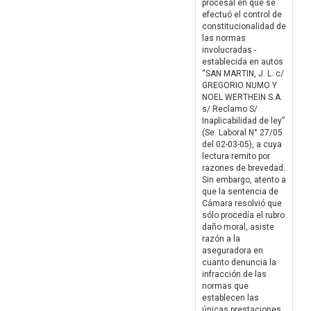
procesal en que se
efectuó el control de
constitucionalidad de
las normas
involucradas -
establecida en autos
“SAN MARTIN, J. L. c/
GREGORIO NUMO Y
NOEL WERTHEIN S.A.
s/ Reclamo S/
Inaplicabilidad de ley”
(Se. Laboral N° 27/05
del 02-03-05), a cuya
lectura remito por
razones de brevedad.
Sin embargo, atento a
que la sentencia de
Cámara resolvió que
sólo procedía el rubro
daño moral, asiste
razón a la
aseguradora en
cuanto denuncia la
infracción de las
normas que
establecen las
únicas prestaciones