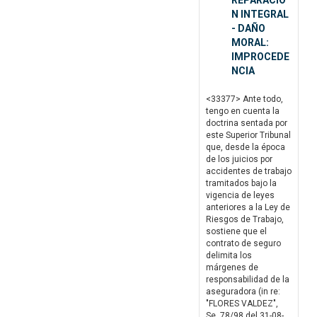
REPARACIO
N INTEGRAL
- DAÑO
MORAL:
IMPROCEDE
NCIA
<33377> Ante todo,
tengo en cuenta la
doctrina sentada por
este Superior Tribunal
que, desde la época
de los juicios por
accidentes de trabajo
tramitados bajo la
vigencia de leyes
anteriores a la Ley de
Riesgos de Trabajo,
sostiene que el
contrato de seguro
delimita los
márgenes de
responsabilidad de la
aseguradora (in re:
"FLORES VALDEZ",
Se. 78/98 del 31-08-