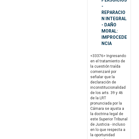
PERJUICIOS
-
REPARACIO
N INTEGRAL
- DAÑO
MORAL:
IMPROCEDE
NCIA
<33376> Ingresando
en el tratamiento de
la cuestión traída
comenzaré por
señalar que la
declaración de
inconstitucionalidad
de los arts. 39 y 46
de la LRT
pronunciada por la
Cámara se ajusta a
la doctrina legal de
este Superior Tribunal
de Justicia - incluso
en lo que respecta a
la oportunidad