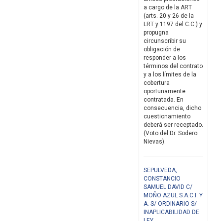
a cargo de la ART
(arts. 20 y 26 de la
LRT y 1197 del C.C.) y
propugna
circunscribir su
obligación de
responder a los
términos del contrato
y a los límites de la
cobertura
oportunamente
contratada. En
consecuencia, dicho
cuestionamiento
deberá ser receptado.
(Voto del Dr. Sodero
Nievas).
SEPULVEDA,
CONSTANCIO
SAMUEL DAVID C/
MOÑO AZUL S.A.C.I. Y
A. S/ ORDINARIO S/
INAPLICABILIDAD DE
LEY