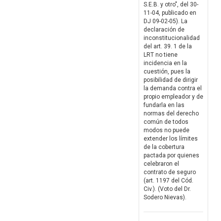
S.E.B. y otro", del 30-
11-04, publicado en
DJ 09-02-05). La
declaración de
inconstitucionalidad
del art. 39. 1 de la
LRT no tiene
incidencia en la
cuestión, pues la
posibilidad de dirigir
la demanda contra el
propio empleador y de
fundarla en las
normas del derecho
común de todos
modos no puede
extender los límites
de la cobertura
pactada por quienes
celebraron el
contrato de seguro
(art. 1197 del Cód.
Civ.). (Voto del Dr.
Sodero Nievas).