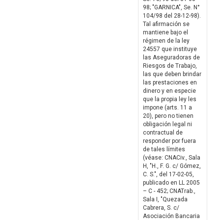
98; "GARNICA", Se. N°
104/98 del 28-12-98).
Tal afirmación se
mantiene bajo el
régimen de la ley
24557 que instituye
las Aseguradoras de
Riesgos de Trabajo,
las que deben brindar
las prestaciones en
dinero y en especie
que la propia ley les
impone (arts. 11 a
20), pero no tienen
obligación legal ni
contractual de
responder por fuera
de tales límites
(véase: CNACiv., Sala
H, "H., F. G. c/ Gómez,
C. S.", del 17-02-05,
publicado en LL 2005
– C - 452; CNATrab.,
Sala I, "Quezada
Cabrera, S. c/
Asociación Bancaria