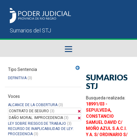
Fallos del STJ
Tipo Sentencia
SUMARIOS
DEFINITIVA
(3)
Sumarios del STJ
STJ
Voces
Manual del Usuario
Busqueda realizada:
18991/03 -
ALCANCE DE LA COBERTURA
(3)
SEPULVEDA,
CONTRATO DE SEGURO
(3)
CONSTANCIO
DAÑO MORAL: IMPROCEDENCIA
(3)
SAMUEL DAVID C/
LEY SOBRE RIESGOS DE TRABAJO
(3)
MOÑO AZUL S.A.C.I.
RECURSO DE INAPLICABILIDAD DE LEY:
PROCEDENCIA
(3)
Y A. S/ ORDINARIO S/