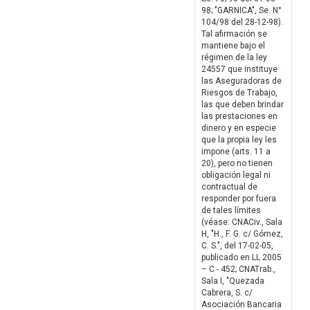
98; "GARNICA", Se. N°
104/98 del 28-12-98).
Tal afirmación se
mantiene bajo el
régimen de la ley
24557 que instituye
las Aseguradoras de
Riesgos de Trabajo,
las que deben brindar
las prestaciones en
dinero y en especie
que la propia ley les
impone (arts. 11 a
20), pero no tienen
obligación legal ni
contractual de
responder por fuera
de tales límites
(véase: CNACiv., Sala
H, "H., F. G. c/ Gómez,
C. S.", del 17-02-05,
publicado en LL 2005
– C - 452; CNATrab.,
Sala I, "Quezada
Cabrera, S. c/
Asociación Bancaria