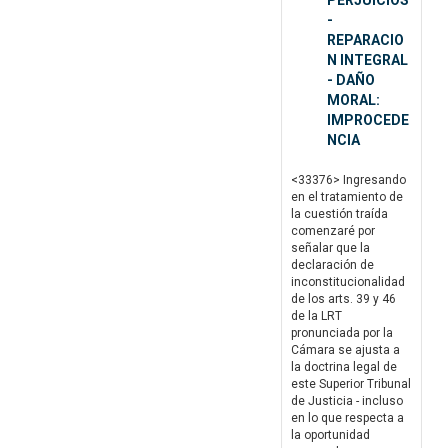
PERJUICIOS
-
REPARACIO
N INTEGRAL
- DAÑO
MORAL:
IMPROCEDE
NCIA
<33376> Ingresando
en el tratamiento de
la cuestión traída
comenzaré por
señalar que la
declaración de
inconstitucionalidad
de los arts. 39 y 46
de la LRT
pronunciada por la
Cámara se ajusta a
la doctrina legal de
este Superior Tribunal
de Justicia - incluso
en lo que respecta a
la oportunidad