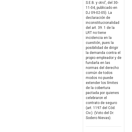
S.E.B. y otro", del 30-
11-04, publicado en
DJ 09-02-05). La
declaración de
inconstitucionalidad
del art. 39. 1 de la
LRT no tiene
incidencia en la
cuestión, pues la
posibilidad de dirigir
la demanda contra el
propio empleador y de
fundarla en las
normas del derecho
común de todos
modos no puede
extender los límites
de la cobertura
pactada por quienes
celebraron el
contrato de seguro
(art. 1197 del Cód.
Civ.). (Voto del Dr.
Sodero Nievas).