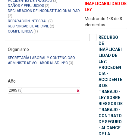
ACCIDENTES DE TRABAJO
(2)
INAPLICABILIDAD DE
DAÑOS Y PERJUICIOS
(2)
LEY
DECLARACION DE INCONSTITUCIONALIDAD
(2)
Mostrando
1-3
de
3
REPARACION INTEGRAL
(2)
elementos.
RESPONSABILIDAD CIVIL
(2)
COMPETENCIA
(1)
RECURSO
DE
Organismo
INAPLICABI
LIDAD DE
SECRETARÍA LABORAL Y CONTENCIOSO
LEY:
ADMINISTRATIVO LABORAL STJ Nº3
(3)
PROCEDEN
CIA -
ACCIDENTE
Año
S DE
2005
(3)
TRABAJO -
LEY SOBRE
RIESGOS DE
TRABAJO -
CONTRATO
DE SEGURO
- ALCANCE
DE LA