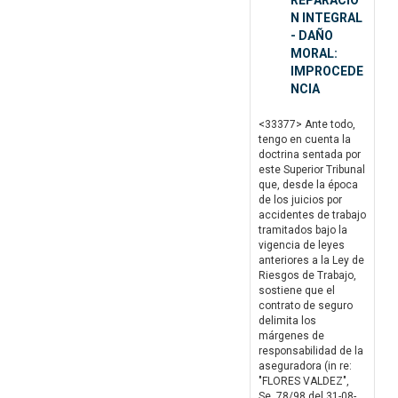
REPARACIO
N INTEGRAL
- DAÑO
MORAL:
IMPROCEDE
NCIA
<33377> Ante todo,
tengo en cuenta la
doctrina sentada por
este Superior Tribunal
que, desde la época
de los juicios por
accidentes de trabajo
tramitados bajo la
vigencia de leyes
anteriores a la Ley de
Riesgos de Trabajo,
sostiene que el
contrato de seguro
delimita los
márgenes de
responsabilidad de la
aseguradora (in re:
"FLORES VALDEZ",
Se. 78/98 del 31-08-