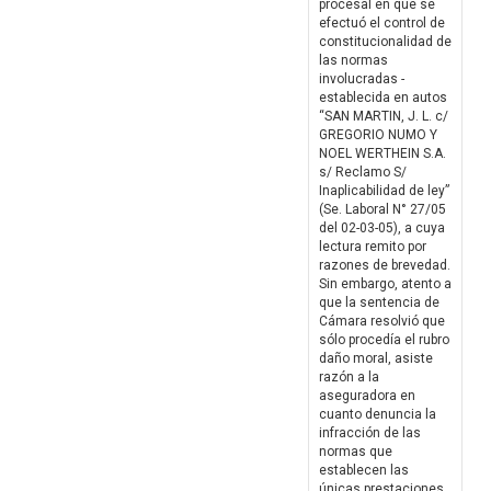
procesal en que se
efectuó el control de
constitucionalidad de
las normas
involucradas -
establecida en autos
“SAN MARTIN, J. L. c/
GREGORIO NUMO Y
NOEL WERTHEIN S.A.
s/ Reclamo S/
Inaplicabilidad de ley”
(Se. Laboral N° 27/05
del 02-03-05), a cuya
lectura remito por
razones de brevedad.
Sin embargo, atento a
que la sentencia de
Cámara resolvió que
sólo procedía el rubro
daño moral, asiste
razón a la
aseguradora en
cuanto denuncia la
infracción de las
normas que
establecen las
únicas prestaciones