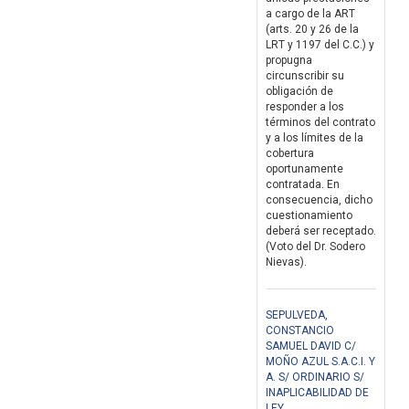
a cargo de la ART
(arts. 20 y 26 de la
LRT y 1197 del C.C.) y
propugna
circunscribir su
obligación de
responder a los
términos del contrato
y a los límites de la
cobertura
oportunamente
contratada. En
consecuencia, dicho
cuestionamiento
deberá ser receptado.
(Voto del Dr. Sodero
Nievas).
SEPULVEDA,
CONSTANCIO
SAMUEL DAVID C/
MOÑO AZUL S.A.C.I. Y
A. S/ ORDINARIO S/
INAPLICABILIDAD DE
LEY