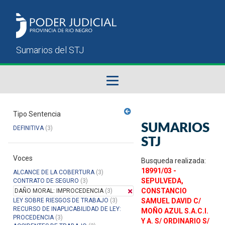
Fallos del STJ
Tipo Sentencia
SUMARIOS
DEFINITIVA
(3)
Sumarios del STJ
STJ
Voces
Manual del Usuario
Busqueda realizada:
18991/03 -
ALCANCE DE LA COBERTURA
(3)
SEPULVEDA,
CONTRATO DE SEGURO
(3)
CONSTANCIO
DAÑO MORAL: IMPROCEDENCIA
(3)
LEY SOBRE RIESGOS DE TRABAJO
(3)
SAMUEL DAVID C/
RECURSO DE INAPLICABILIDAD DE LEY:
MOÑO AZUL S.A.C.I.
PROCEDENCIA
(3)
Y A. S/ ORDINARIO S/