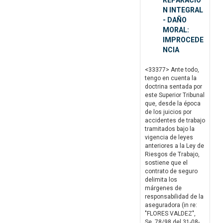
REPARACIO
N INTEGRAL
- DAÑO
MORAL:
IMPROCEDE
NCIA
<33377> Ante todo,
tengo en cuenta la
doctrina sentada por
este Superior Tribunal
que, desde la época
de los juicios por
accidentes de trabajo
tramitados bajo la
vigencia de leyes
anteriores a la Ley de
Riesgos de Trabajo,
sostiene que el
contrato de seguro
delimita los
márgenes de
responsabilidad de la
aseguradora (in re:
"FLORES VALDEZ",
Se. 78/98 del 31-08-