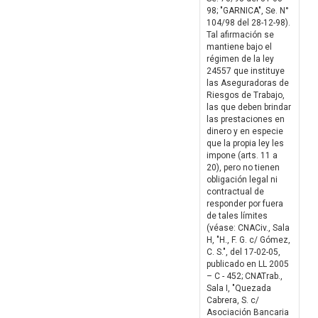
98; "GARNICA", Se. N°
104/98 del 28-12-98).
Tal afirmación se
mantiene bajo el
régimen de la ley
24557 que instituye
las Aseguradoras de
Riesgos de Trabajo,
las que deben brindar
las prestaciones en
dinero y en especie
que la propia ley les
impone (arts. 11 a
20), pero no tienen
obligación legal ni
contractual de
responder por fuera
de tales límites
(véase: CNACiv., Sala
H, "H., F. G. c/ Gómez,
C. S.", del 17-02-05,
publicado en LL 2005
– C - 452; CNATrab.,
Sala I, "Quezada
Cabrera, S. c/
Asociación Bancaria