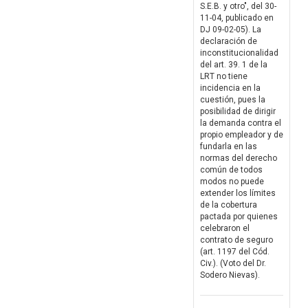
S.E.B. y otro", del 30-
11-04, publicado en
DJ 09-02-05). La
declaración de
inconstitucionalidad
del art. 39. 1 de la
LRT no tiene
incidencia en la
cuestión, pues la
posibilidad de dirigir
la demanda contra el
propio empleador y de
fundarla en las
normas del derecho
común de todos
modos no puede
extender los límites
de la cobertura
pactada por quienes
celebraron el
contrato de seguro
(art. 1197 del Cód.
Civ.). (Voto del Dr.
Sodero Nievas).