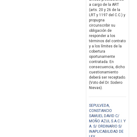
a cargo de la ART
(arts. 20 y 26 de la
LRT y 1197 del C.C.) y
propugna
circunscribir su
obligación de
responder a los
términos del contrato
y a los límites de la
cobertura
oportunamente
contratada. En
consecuencia, dicho
cuestionamiento
deberá ser receptado.
(Voto del Dr. Sodero
Nievas).
SEPULVEDA,
CONSTANCIO
SAMUEL DAVID C/
MOÑO AZUL S.A.C.I. Y
A. S/ ORDINARIO S/
INAPLICABILIDAD DE
LEY