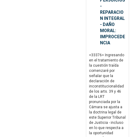
PERJUICIOS
-
REPARACIO
N INTEGRAL
- DAÑO
MORAL:
IMPROCEDE
NCIA
<33376> Ingresando
en el tratamiento de
la cuestión traída
comenzaré por
señalar que la
declaración de
inconstitucionalidad
de los arts. 39 y 46
de la LRT
pronunciada por la
Cámara se ajusta a
la doctrina legal de
este Superior Tribunal
de Justicia - incluso
en lo que respecta a
la oportunidad