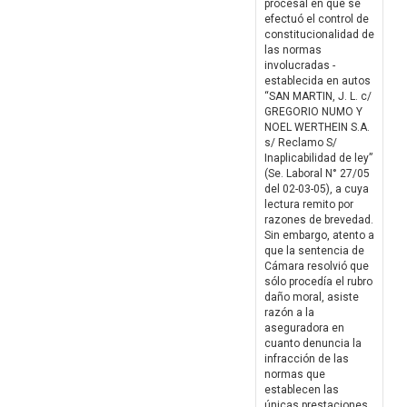
procesal en que se
efectuó el control de
constitucionalidad de
las normas
involucradas -
establecida en autos
“SAN MARTIN, J. L. c/
GREGORIO NUMO Y
NOEL WERTHEIN S.A.
s/ Reclamo S/
Inaplicabilidad de ley”
(Se. Laboral N° 27/05
del 02-03-05), a cuya
lectura remito por
razones de brevedad.
Sin embargo, atento a
que la sentencia de
Cámara resolvió que
sólo procedía el rubro
daño moral, asiste
razón a la
aseguradora en
cuanto denuncia la
infracción de las
normas que
establecen las
únicas prestaciones