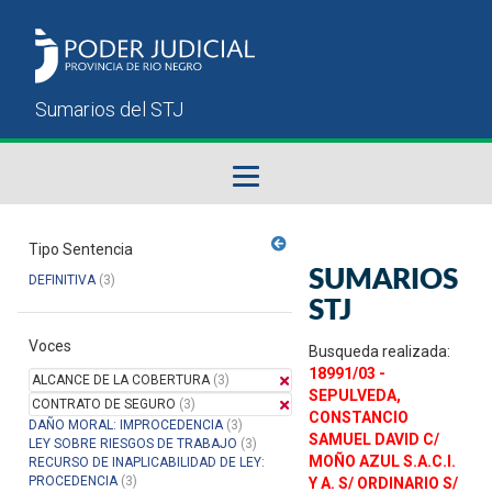
Fallos del STJ
Tipo Sentencia
SUMARIOS
DEFINITIVA
(3)
Sumarios del STJ
STJ
Voces
Manual del Usuario
Busqueda realizada:
18991/03 -
ALCANCE DE LA COBERTURA
(3)
SEPULVEDA,
CONTRATO DE SEGURO
(3)
CONSTANCIO
DAÑO MORAL: IMPROCEDENCIA
(3)
SAMUEL DAVID C/
LEY SOBRE RIESGOS DE TRABAJO
(3)
MOÑO AZUL S.A.C.I.
RECURSO DE INAPLICABILIDAD DE LEY:
PROCEDENCIA
(3)
Y A. S/ ORDINARIO S/