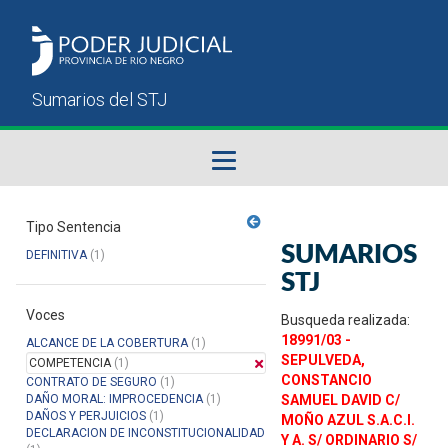
Fallos del STJ
Tipo Sentencia
SUMARIOS
DEFINITIVA
(1)
Sumarios del STJ
STJ
Voces
Manual del Usuario
Busqueda realizada:
18991/03 -
ALCANCE DE LA COBERTURA
(1)
SEPULVEDA,
COMPETENCIA
(1)
CONSTANCIO
CONTRATO DE SEGURO
(1)
DAÑO MORAL: IMPROCEDENCIA
(1)
SAMUEL DAVID C/
DAÑOS Y PERJUICIOS
(1)
MOÑO AZUL S.A.C.I.
DECLARACION DE INCONSTITUCIONALIDAD
Y A. S/ ORDINARIO S/