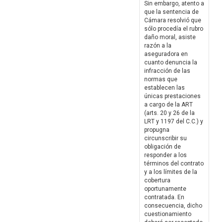
Sin embargo, atento a
que la sentencia de
Cámara resolvió que
sólo procedía el rubro
daño moral, asiste
razón a la
aseguradora en
cuanto denuncia la
infracción de las
normas que
establecen las
únicas prestaciones
a cargo de la ART
(arts. 20 y 26 de la
LRT y 1197 del C.C.) y
propugna
circunscribir su
obligación de
responder a los
términos del contrato
y a los límites de la
cobertura
oportunamente
contratada. En
consecuencia, dicho
cuestionamiento