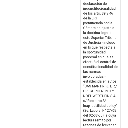
declaración de
inconstitucionalidad
de los arts. 39 y 46
de la LRT
pronunciada por la
Cámara se ajusta a
la doctrina legal de
este Superior Tribunal
de Justicia - incluso
en lo que respecta a
la oportunidad
procesal en que se
efectuó el control de
constitucionalidad de
las normas
involucradas -
establecida en autos
“SAN MARTIN, J. L. c/
GREGORIO NUMO Y
NOEL WERTHEIN S.A.
s/ Reclamo S/
Inaplicabilidad de ley”
(Se. Laboral N° 27/05
del 02-03-05), a cuya
lectura remito por
razones de brevedad.