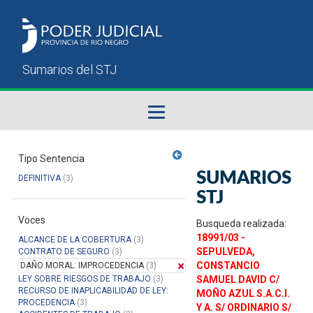
Fallos del STJ
Tipo Sentencia
SUMARIOS
DEFINITIVA
(3)
Sumarios del STJ
STJ
Voces
Manual del Usuario
Busqueda realizada:
18991/03 -
ALCANCE DE LA COBERTURA
(3)
SEPULVEDA,
CONTRATO DE SEGURO
(3)
CONSTANCIO
DAÑO MORAL: IMPROCEDENCIA
(3)
LEY SOBRE RIESGOS DE TRABAJO
(3)
SAMUEL DAVID C/
RECURSO DE INAPLICABILIDAD DE LEY:
MOÑO AZUL S.A.C.I.
PROCEDENCIA
(3)
Y A. S/ ORDINARIO S/