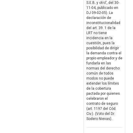
S.E.B. y otro", del 30-
11-04, publicado en
DJ 09-02-05). La
declaración de
inconstitucionalidad
del art. 39. 1 de la
LRT no tiene
incidencia en la
cuestión, pues la
posibilidad de dirigir
la demanda contra el
propio empleador y de
fundarla en las
normas del derecho
común de todos
modos no puede
extender los límites
de la cobertura
pactada por quienes
celebraron el
contrato de seguro
(art. 1197 del Cód.
Civ.). (Voto del Dr.
Sodero Nievas).