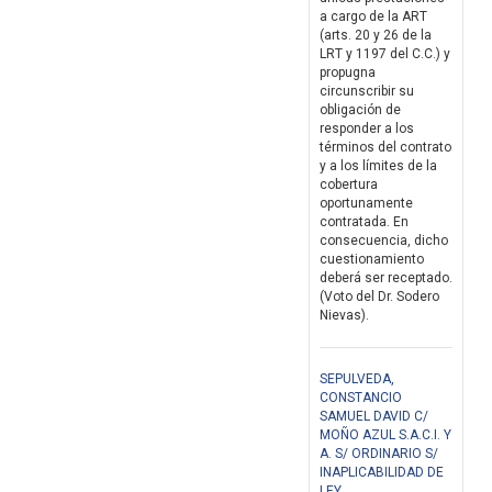
a cargo de la ART
(arts. 20 y 26 de la
LRT y 1197 del C.C.) y
propugna
circunscribir su
obligación de
responder a los
términos del contrato
y a los límites de la
cobertura
oportunamente
contratada. En
consecuencia, dicho
cuestionamiento
deberá ser receptado.
(Voto del Dr. Sodero
Nievas).
SEPULVEDA,
CONSTANCIO
SAMUEL DAVID C/
MOÑO AZUL S.A.C.I. Y
A. S/ ORDINARIO S/
INAPLICABILIDAD DE
LEY