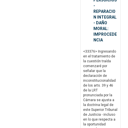
PERJUICIOS
-
REPARACIO
N INTEGRAL
- DAÑO
MORAL:
IMPROCEDE
NCIA
<33376> Ingresando
en el tratamiento de
la cuestión traída
comenzaré por
señalar que la
declaración de
inconstitucionalidad
de los arts. 39 y 46
de la LRT
pronunciada por la
Cámara se ajusta a
la doctrina legal de
este Superior Tribunal
de Justicia - incluso
en lo que respecta a
la oportunidad