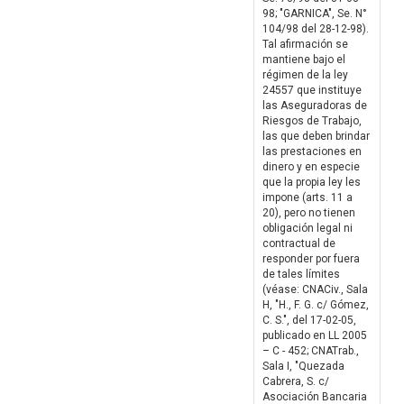
98; "GARNICA", Se. N°
104/98 del 28-12-98).
Tal afirmación se
mantiene bajo el
régimen de la ley
24557 que instituye
las Aseguradoras de
Riesgos de Trabajo,
las que deben brindar
las prestaciones en
dinero y en especie
que la propia ley les
impone (arts. 11 a
20), pero no tienen
obligación legal ni
contractual de
responder por fuera
de tales límites
(véase: CNACiv., Sala
H, "H., F. G. c/ Gómez,
C. S.", del 17-02-05,
publicado en LL 2005
– C - 452; CNATrab.,
Sala I, "Quezada
Cabrera, S. c/
Asociación Bancaria