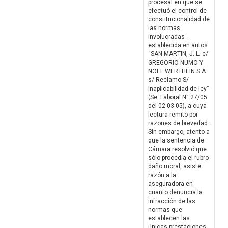
procesal en que se
efectuó el control de
constitucionalidad de
las normas
involucradas -
establecida en autos
“SAN MARTIN, J. L. c/
GREGORIO NUMO Y
NOEL WERTHEIN S.A.
s/ Reclamo S/
Inaplicabilidad de ley”
(Se. Laboral N° 27/05
del 02-03-05), a cuya
lectura remito por
razones de brevedad.
Sin embargo, atento a
que la sentencia de
Cámara resolvió que
sólo procedía el rubro
daño moral, asiste
razón a la
aseguradora en
cuanto denuncia la
infracción de las
normas que
establecen las
únicas prestaciones