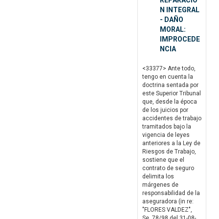
REPARACIO
N INTEGRAL
- DAÑO
MORAL:
IMPROCEDE
NCIA
<33377> Ante todo,
tengo en cuenta la
doctrina sentada por
este Superior Tribunal
que, desde la época
de los juicios por
accidentes de trabajo
tramitados bajo la
vigencia de leyes
anteriores a la Ley de
Riesgos de Trabajo,
sostiene que el
contrato de seguro
delimita los
márgenes de
responsabilidad de la
aseguradora (in re:
"FLORES VALDEZ",
Se. 78/98 del 31-08-