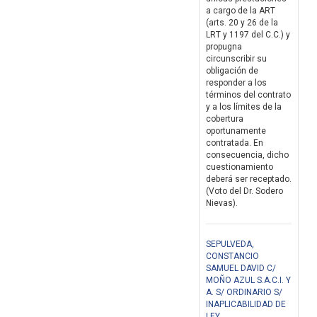
a cargo de la ART
(arts. 20 y 26 de la
LRT y 1197 del C.C.) y
propugna
circunscribir su
obligación de
responder a los
términos del contrato
y a los límites de la
cobertura
oportunamente
contratada. En
consecuencia, dicho
cuestionamiento
deberá ser receptado.
(Voto del Dr. Sodero
Nievas).
SEPULVEDA,
CONSTANCIO
SAMUEL DAVID C/
MOÑO AZUL S.A.C.I. Y
A. S/ ORDINARIO S/
INAPLICABILIDAD DE
LEY