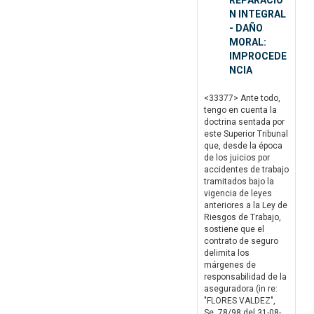
REPARACIO
N INTEGRAL
- DAÑO
MORAL:
IMPROCEDE
NCIA
<33377> Ante todo,
tengo en cuenta la
doctrina sentada por
este Superior Tribunal
que, desde la época
de los juicios por
accidentes de trabajo
tramitados bajo la
vigencia de leyes
anteriores a la Ley de
Riesgos de Trabajo,
sostiene que el
contrato de seguro
delimita los
márgenes de
responsabilidad de la
aseguradora (in re:
"FLORES VALDEZ",
Se. 78/98 del 31-08-