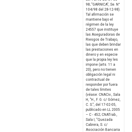
98; "GARNICA", Se. N°
104/98 del 28-12-98).
Tal afirmación se
mantiene bajo el
régimen de la ley
24557 que instituye
las Aseguradoras de
Riesgos de Trabajo,
las que deben brindar
las prestaciones en
dinero y en especie
que la propia ley les
impone (arts. 11 a
20), pero no tienen
obligación legal ni
contractual de
responder por fuera
de tales límites
(véase: CNACiv., Sala
H, "H., F. G. c/ Gómez,
C. S.", del 17-02-05,
publicado en LL 2005
– C - 452; CNATrab.,
Sala I, "Quezada
Cabrera, S. c/
Asociación Bancaria