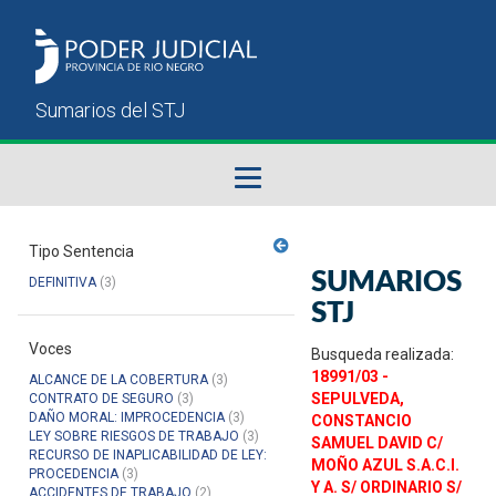
Fallos del STJ
Tipo Sentencia
SUMARIOS
DEFINITIVA
(3)
Sumarios del STJ
STJ
Voces
Manual del Usuario
Busqueda realizada:
18991/03 -
ALCANCE DE LA COBERTURA
(3)
SEPULVEDA,
CONTRATO DE SEGURO
(3)
DAÑO MORAL: IMPROCEDENCIA
(3)
CONSTANCIO
LEY SOBRE RIESGOS DE TRABAJO
(3)
SAMUEL DAVID C/
RECURSO DE INAPLICABILIDAD DE LEY:
MOÑO AZUL S.A.C.I.
PROCEDENCIA
(3)
Y A. S/ ORDINARIO S/
ACCIDENTES DE TRABAJO
(2)