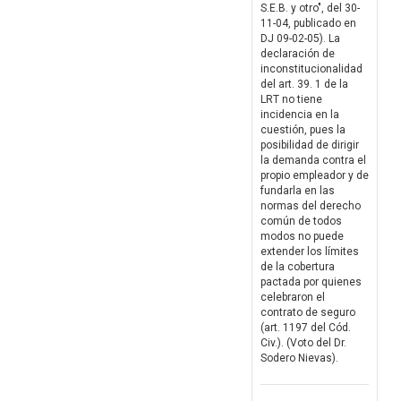
S.E.B. y otro", del 30-
11-04, publicado en
DJ 09-02-05). La
declaración de
inconstitucionalidad
del art. 39. 1 de la
LRT no tiene
incidencia en la
cuestión, pues la
posibilidad de dirigir
la demanda contra el
propio empleador y de
fundarla en las
normas del derecho
común de todos
modos no puede
extender los límites
de la cobertura
pactada por quienes
celebraron el
contrato de seguro
(art. 1197 del Cód.
Civ.). (Voto del Dr.
Sodero Nievas).