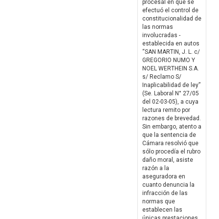
procesal en que se
efectuó el control de
constitucionalidad de
las normas
involucradas -
establecida en autos
“SAN MARTIN, J. L. c/
GREGORIO NUMO Y
NOEL WERTHEIN S.A.
s/ Reclamo S/
Inaplicabilidad de ley”
(Se. Laboral N° 27/05
del 02-03-05), a cuya
lectura remito por
razones de brevedad.
Sin embargo, atento a
que la sentencia de
Cámara resolvió que
sólo procedía el rubro
daño moral, asiste
razón a la
aseguradora en
cuanto denuncia la
infracción de las
normas que
establecen las
únicas prestaciones