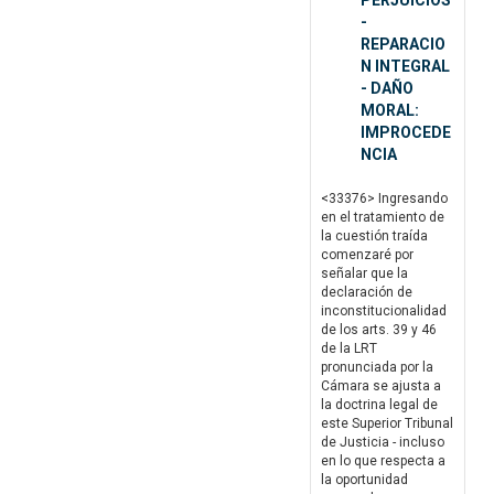
PERJUICIOS
-
REPARACIO
N INTEGRAL
- DAÑO
MORAL:
IMPROCEDE
NCIA
<33376> Ingresando
en el tratamiento de
la cuestión traída
comenzaré por
señalar que la
declaración de
inconstitucionalidad
de los arts. 39 y 46
de la LRT
pronunciada por la
Cámara se ajusta a
la doctrina legal de
este Superior Tribunal
de Justicia - incluso
en lo que respecta a
la oportunidad