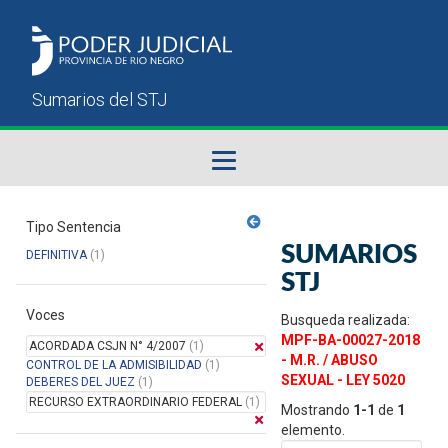
Fallos del STJ
Tipo Sentencia
SUMARIOS
DEFINITIVA
(1)
Sumarios del STJ
STJ
Voces
Manual del Usuario
Busqueda realizada:
MPF-BA-00027-2018
ACORDADA CSJN N° 4/2007
(1)
- M.R. / ABUSO
CONTROL DE LA ADMISIBILIDAD
(1)
SEXUAL - LEY 5020
DEBERES DEL JUEZ
(1)
RECURSO EXTRAORDINARIO FEDERAL
(1)
Mostrando
1-1
de
1
elemento.