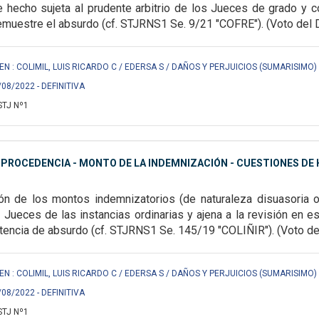
 hecho sujeta al prudente arbitrio de los Jueces de grado y co
muestre el absurdo (cf. STJRNS1 Se. 9/21 "COFRE"). (Voto del Dr. 
EN : COLIMIL, LUIS RICARDO C / EDERSA S / DAÑOS Y PERJUICIOS (SUMARISIMO) 
/08/2022 - DEFINITIVA
STJ Nº1
MPROCEDENCIA - MONTO DE LA INDEMNIZACIÓN - CUESTIONES DE
ón de los montos indemnizatorios (de naturaleza disuasoria o 
s Jueces de las instancias ordinarias y ajena a la revisión en e
tencia de absurdo (cf. STJRNS1 Se. 145/19 "COLIÑIR"). (Voto del Dr
EN : COLIMIL, LUIS RICARDO C / EDERSA S / DAÑOS Y PERJUICIOS (SUMARISIMO) 
/08/2022 - DEFINITIVA
STJ Nº1