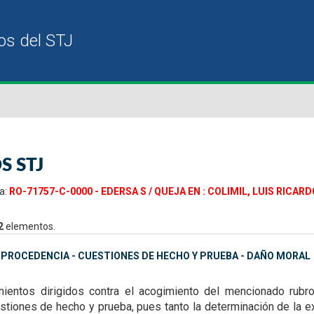
S STJ
a:
RO-71757-C-0000 - EDERSA S / QUEJA EN : COLIMIL, LUIS RICAR
2
elementos.
MPROCEDENCIA - CUESTIONES DE HECHO Y PRUEBA - DAÑO MORAL
ientos dirigidos contra el acogimiento del mencionado rubro
stiones de hecho y prueba, pues tanto la determinación de la e