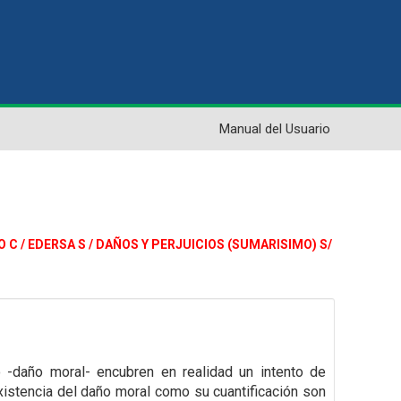
Manual del Usuario
DO C / EDERSA S / DAÑOS Y PERJUICIOS (SUMARISIMO) S/
 -daño moral- encubren en realidad un intento de
xistencia del daño moral como su cuantificación son