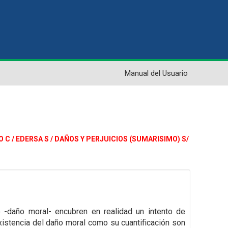
Manual del Usuario
DO C / EDERSA S / DAÑOS Y PERJUICIOS (SUMARISIMO) S/
 -daño moral- encubren en realidad un intento de
xistencia del daño moral como su cuantificación son