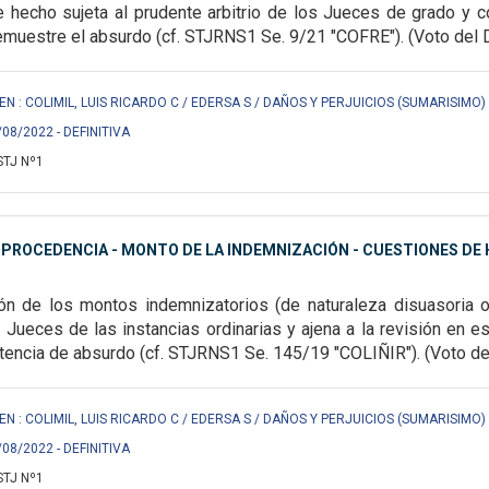
 hecho sujeta al prudente arbitrio de los Jueces de grado y co
muestre el absurdo (cf. STJRNS1 Se. 9/21 "COFRE"). (Voto del Dr. 
EN : COLIMIL, LUIS RICARDO C / EDERSA S / DAÑOS Y PERJUICIOS (SUMARISIMO) 
/08/2022 - DEFINITIVA
STJ Nº1
MPROCEDENCIA - MONTO DE LA INDEMNIZACIÓN - CUESTIONES DE
ón de los montos indemnizatorios (de naturaleza disuasoria o 
s Jueces de las instancias ordinarias y ajena a la revisión en e
tencia de absurdo (cf. STJRNS1 Se. 145/19 "COLIÑIR"). (Voto del Dr
EN : COLIMIL, LUIS RICARDO C / EDERSA S / DAÑOS Y PERJUICIOS (SUMARISIMO) 
/08/2022 - DEFINITIVA
STJ Nº1