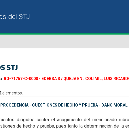
S STJ
a:
RO-71757-C-0000 - EDERSA S / QUEJA EN : COLIMIL, LUIS RICAR
2
elementos.
MPROCEDENCIA - CUESTIONES DE HECHO Y PRUEBA - DAÑO MORAL
ientos dirigidos contra el acogimiento del mencionado rubro
stiones de hecho y prueba, pues tanto la determinación de la e