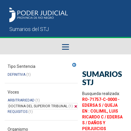
Fallos del STJ
Tipo Sentencia
SUMARIOS
DEFINITIVA
(1)
Sumarios del STJ
STJ
Voces
Manual del Usuario
Busqueda realizada:
RO-71757-C-0000 -
ARBITRARIEDAD
(1)
EDERSA S / QUEJA
DOCTRINA DEL SUPERIOR TRIBUNAL
(1)
EN : COLIMIL, LUIS
REQUISITOS
(1)
RICARDO C / EDERSA
S / DAÑOS Y
PERJUICIOS
Organismo