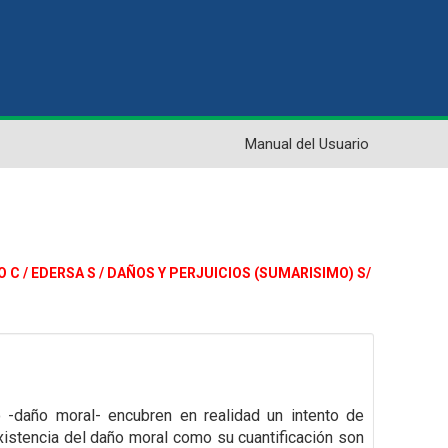
Manual del Usuario
DO C / EDERSA S / DAÑOS Y PERJUICIOS (SUMARISIMO) S/
 -daño moral- encubren en realidad un intento de
xistencia del daño moral como su cuantificación son