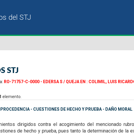
S STJ
a:
RO-71757-C-0000 - EDERSA S / QUEJA EN : COLIMIL, LUIS RICAR
1
elemento.
MPROCEDENCIA - CUESTIONES DE HECHO Y PRUEBA - DAÑO MORAL
ientos dirigidos contra el acogimiento del mencionado rubro
stiones de hecho y prueba, pues tanto la determinación de la e