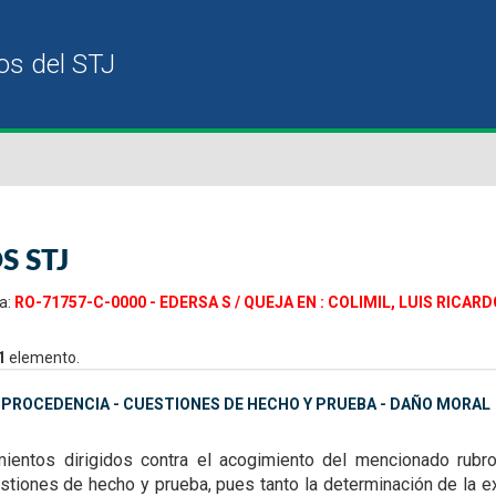
S STJ
a:
RO-71757-C-0000 - EDERSA S / QUEJA EN : COLIMIL, LUIS RICAR
1
elemento.
MPROCEDENCIA - CUESTIONES DE HECHO Y PRUEBA - DAÑO MORAL
ientos dirigidos contra el acogimiento del mencionado rubro
stiones de hecho y prueba, pues tanto la determinación de la e