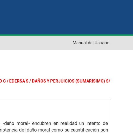
Manual del Usuario
DO C / EDERSA S / DAÑOS Y PERJUICIOS (SUMARISIMO) S/
 -daño moral- encubren en realidad un intento de
xistencia del daño moral como su cuantificación son