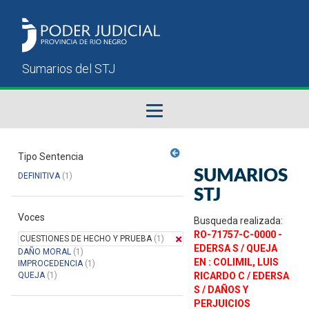
Fallos del STJ
Tipo Sentencia
SUMARIOS
DEFINITIVA
(1)
Sumarios del STJ
STJ
Voces
Manual del Usuario
Busqueda realizada:
RO-71757-C-0000 -
CUESTIONES DE HECHO Y PRUEBA
(1)
EDERSA S / QUEJA
DAÑO MORAL
(1)
EN : COLIMIL, LUIS
IMPROCEDENCIA
(1)
QUEJA
(1)
RICARDO C / EDERSA
S / DAÑOS Y
PERJUICIOS