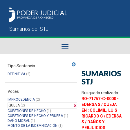
Fallos del STJ
Tipo Sentencia
SUMARIOS
DEFINITIVA
(2)
Sumarios del STJ
STJ
Voces
Manual del Usuario
Busqueda realizada:
RO-71757-C-0000 -
IMPROCEDENCIA
(2)
EDERSA S / QUEJA
QUEJA
(2)
EN : COLIMIL, LUIS
CUESTIONES DE HECHO
(1)
CUESTIONES DE HECHO Y PRUEBA
(1)
RICARDO C / EDERSA
DAÑO MORAL
(1)
S / DAÑOS Y
MONTO DE LA INDEMNIZACIÓN
(1)
PERJUICIOS