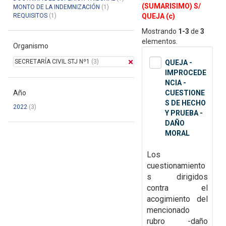
(SUMARISIMO) S/
MONTO DE LA INDEMNIZACIÓN
(1)
REQUISITOS
(1)
QUEJA (c)
Mostrando
1-3
de
3
elementos.
Organismo
SECRETARÍA CIVIL STJ Nº1
(3)
QUEJA -
IMPROCEDE
NCIA -
Año
CUESTIONE
S DE HECHO
2022
(3)
Y PRUEBA -
DAÑO
MORAL
Los
cuestionamiento
s dirigidos
contra el
acogimiento del
mencionado
rubro -daño