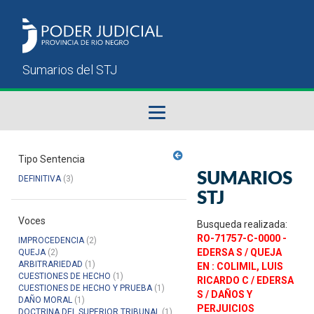
Fallos del STJ
Tipo Sentencia
SUMARIOS
DEFINITIVA
(3)
Sumarios del STJ
STJ
Voces
Manual del Usuario
Busqueda realizada:
RO-71757-C-0000 -
IMPROCEDENCIA
(2)
EDERSA S / QUEJA
QUEJA
(2)
ARBITRARIEDAD
(1)
EN : COLIMIL, LUIS
CUESTIONES DE HECHO
(1)
RICARDO C / EDERSA
CUESTIONES DE HECHO Y PRUEBA
(1)
S / DAÑOS Y
DAÑO MORAL
(1)
PERJUICIOS
DOCTRINA DEL SUPERIOR TRIBUNAL
(1)