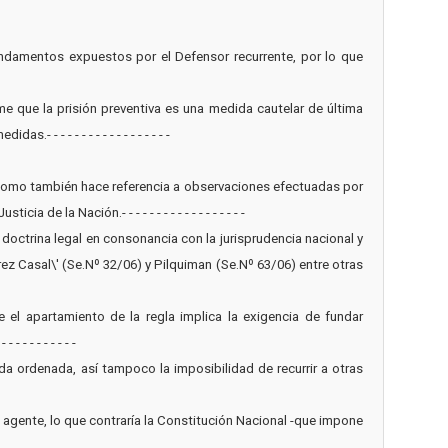
undamentos expuestos por el Defensor recurrente, por lo que
ime que la prisión preventiva es una medida cautelar de última
- - - - - - - - - - - - - - - - -
í como también hace referencia a observaciones efectuadas por
la Nación.- - - - - - - - - - - - - - - - - -
u doctrina legal en consonancia con la jurisprudencia nacional y
rez Casal\' (Se.Nº 32/06) y Pilquiman (Se.Nº 63/06) entre otras
e el apartamiento de la regla implica la exigencia de fundar
 - - - - - - - -
da ordenada, así tampoco la imposibilidad de recurrir a otras
l agente, lo que contraría la Constitución Nacional -que impone