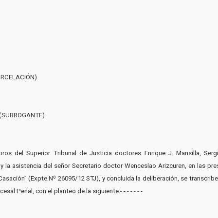
ARCELACIÓN)
 (SUBROGANTE)
ros del Superior Tribunal de Justicia doctores Enrique J. Mansilla, Ser
o y la asistencia del señor Secretario doctor Wenceslao Arizcuren, en las p
asación” (Expte.Nº 26095/12 STJ), y concluida la deliberación, se transcribe
al Penal, con el planteo de la siguiente:- - - - - - -