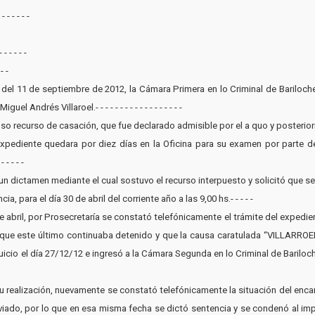
- - - - -
 - - - -
- -
1, del 11 de septiembre de 2012, la Cámara Primera en lo Criminal de Bariloc
Andrés Villaroel.- - - - - - - - - - - - - - - - - -
so recurso de casación, que fue declarado admisible por el a quo y posteriormente 
xpediente quedara por diez días en la Oficina para su examen por parte del 
- - - -
ictamen mediante el cual sostuvo el recurso interpuesto y solicitó que se le haga 
cia, para el día 30 de abril del corriente año a las 9,00 hs.- - - - -
de abril, por Prosecretaría se constató telefónicamente el trámite del expedien
que este último continuaba detenido y que la causa caratulada “VILLARROEL, 
icio el día 27/12/12 e ingresó a la Cámara Segunda en lo Criminal de Bariloche,
o a su realización, nuevamente se constató telefónicamente la situación del en
viado, por lo que en esa misma fecha se dictó sentencia y se condenó al imp