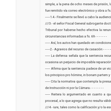
simple, a la pena de ocho meses de prisión, 
fue remitido vía correo electrónico y obra a fs. 66/67
-----1.4.- Finalmente se llevó a cabo la audien
///3.- el señor Fiscal General subrogante doc
Tribunal por haberse hecho efectiva la renu
circunstancias informadas a fs. 69.- - - - - - -
----- Así, los autos han quedado en condiciones para
-----2.- Agravios del recurso de casación:- - - - - -
----- La defensa señala que la sentencia recur
ocasiona un perjuicio de imposible reparación ulterior.
----- Afirma que la sentencia padece de un v
los principios pro hómine, in bonam partem y favor libe
----- Cita la normativa que contempla la pres
de Instrucción ni por la Cámara.- - - - - - - -
----- Reitera lo argumentado en cuanto a qu
procesal, a lo que agrega que no resulta válid
///4.- iure, tales como la calificación y/o la esca