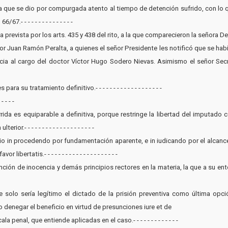
la que se dio por compurgada atento al tiempo de detención sufrido, con lo 
.- - - - - - - - - - - - - - -
cia prevista por los arts. 435 y 438 del rito, a la que comparecieron la señora
tor Juan Ramón Peralta, a quienes el señor Presidente les notificó que se ha
ncia al cargo del doctor Víctor Hugo Sodero Nievas. Asimismo el señor Secr
 su tratamiento definitivo.- - - - - - - - - - - - - - - - - - -
 - - -
rida es equiparable a definitiva, porque restringe la libertad del imputado co
- - - - - - - - - - - - - - - - - - - -
icio in procedendo por fundamentación aparente, e in iudicando por el alcanc
rtatis.- - - - - - - - - - - - - - - - - - - - -
unción de inocencia y demás principios rectores en la materia, la que a su e
e solo sería legítimo el dictado de la prisión preventiva como última opc
o denegar el beneficio en virtud de presunciones iure et de
la penal, que entiende aplicadas en el caso.- - - - - - - - - - - - -