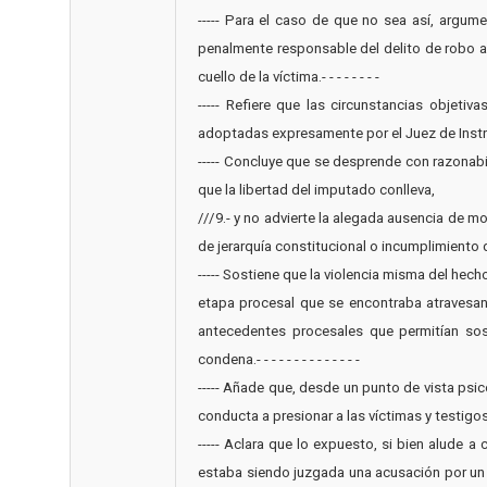
----- Para el caso de que no sea así, argum
penalmente responsable del delito de robo a
cuello de la víctima.- - - - - - - -
----- Refiere que las circunstancias objeti
adoptadas expresamente por el Juez de Instrucci
----- Concluye que se desprende con razonabil
que la libertad del imputado conlleva,
///9.- y no advierte la alegada ausencia de mot
de jerarquía constitucional o incumplimiento de lo
----- Sostiene que la violencia misma del hec
etapa procesal que se encontraba atravesand
antecedentes procesales que permitían sos
condena.- - - - - - - - - - - - - -
----- Añade que, desde un punto de vista psi
conducta a presionar a las víctimas y testigos, con
----- Aclara que lo expuesto, si bien alude 
estaba siendo juzgada una acusación por un h