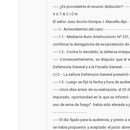
----- ¿Es procedente el recurso deducido?- - - - - 
V O T A C I Ó N
El señor Juez doctor Enrique J. Mansilla dijo:- - -
-----1.- Antecedentes del caso:- - - - - - - - - - - - - 
-----1.1.- Mediante Auto Interlocutorio Nº 25
confirmar la denegatoria de excarcelación de Miguel 
-----1.2.- Contra lo decidido, la defensa interpu
----- Consecuentemente, se dispuso que el e
Defensoría General y a la Fiscalía General.- - - - - 
///2.-- La señora Defensora General presentó un d
-----1.3.- Luego se fijó la fecha y hora de audien
----- Unos días antes de su realización, el 25 
imputado, oportunidad en la que se informó 
uso de arma de fuego”- había sido elevada a ju
- - - - - - - - - - - - - - - - -
----- El día fijado para la audiencia, y previ
se había propuesto y aceptado el juicio abre