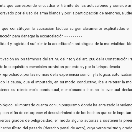
enta que corresponde encuadrar el trámite de las actuaciones y considerar
gravado por el uso de arma blanca y por la participación de menores, aludie
vas que constituyen la acusación fáctica surgen claramente explicitadas en 
ón para denegar la excarcelación.- - - - - - - - -
idad y logicidad suficiente la acreditación ontológica de la materialidad fá
ivación en los términos del art. 98 del rito y del art. 200 de la Constitución P
s requisitos esenciales previstos por estos y por la jurisprudencia.- - - - - - - - 
ho reprochado, por las normas de la experiencia común y la lógica, autorizaban
o la causa, que el imputado, en su modo conductivo, iba a reiterar la mod
tener su reincidencia conductual, mencionando incluso la eventual decla
cológico, el imputado cuenta con un psiquismo donde ha enraizado la violenci
 el fin de entorpecer el descubrimiento de los hechos que se le imputan.- - - - - - - 
a ciertos grados de peligrosidad, en modo alguno autoriza a sostener la pr
echo ilícito del pasado (derecho penal de acto), cuya verosimilitud y grad