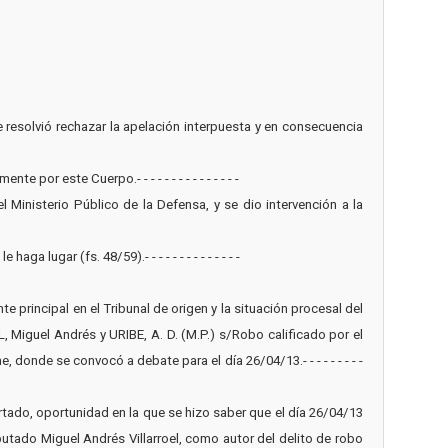
he resolvió rechazar la apelación interpuesta y en consecuencia
por este Cuerpo.- - - - - - - - - - - - - - -
Ministerio Público de la Defensa, y se dio intervención a la
lugar (fs. 48/59).- - - - - - - - - - - - - -
te principal en el Tribunal de origen y la situación procesal del
Miguel Andrés y URIBE, A. D. (M.P.) s/Robo calificado por el
 donde se convocó a debate para el día 26/04/13.- - - - - - - - -
cartado, oportunidad en la que se hizo saber que el día 26/04/13
utado Miguel Andrés Villarroel, como autor del delito de robo