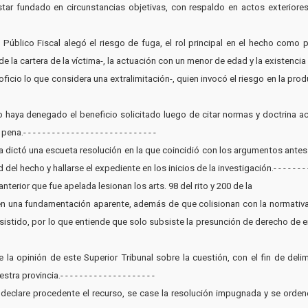
estar fundado en circunstancias objetivas, con respaldo en actos exteriores
io Público Fiscal alegó el riesgo de fuga, el rol principal en el hecho com
o de la cartera de la víctima-, la actuación con un menor de edad y la existenc
oficio lo que considera una extralimitación-, quien invocó el riesgo en la produc
haya denegado el beneficio solicitado luego de citar normas y doctrina aco
 - - - - - - - - - - - - - - - - - - - - - - - - -
lzada dictó una escueta resolución en la que coincidió con los argumentos ant
echo y hallarse el expediente en los inicios de la investigación.- - - - - - - - - - - 
nterior que fue apelada lesionan los arts. 98 del rito y 200 de la
een una fundamentación aparente, además de que colisionan con la normativa
stido, por lo que entiende que solo subsiste la presunción de derecho de entorp
te la opinión de este Superior Tribunal sobre la cuestión, con el fin de deli
vincia.- - - - - - - - - - - - - - - - - - - -
se declare procedente el recurso, se case la resolución impugnada y se orde