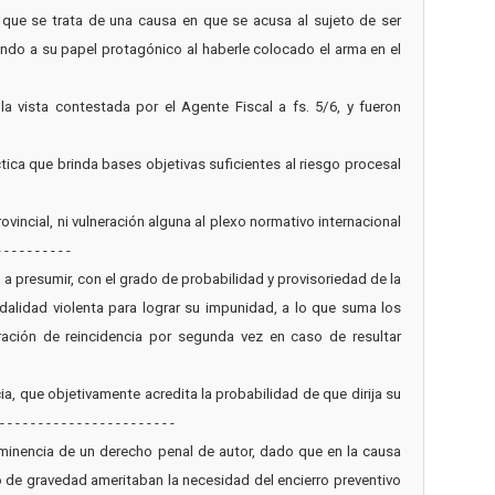
 que se trata de una causa en que se acusa al sujeto de ser
ndo a su papel protagónico al haberle colocado el arma en el
la vista contestada por el Agente Fiscal a fs. 5/6, y fueron
ctica que brinda bases objetivas suficientes al riesgo procesal
rovincial, ni vulneración alguna al plexo normativo internacional
- - - - - - -
 a presumir, con el grado de probabilidad y provisoriedad de la
alidad violenta para lograr su impunidad, a lo que suma los
ración de reincidencia por segunda vez en caso de resultar
a, que objetivamente acredita la probabilidad de que dirija su
- - - - - - - - - - - - - - - -
eeminencia de un derecho penal de autor, dado que en la causa
o de gravedad ameritaban la necesidad del encierro preventivo