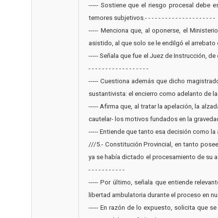
----- Sostiene que el riesgo procesal debe 
temores subjetivos.- - - - - - - - - - - - - - - - - - - - -
----- Menciona que, al oponerse, el Minister
asistido, al que solo se le endilgó el arrebat
----- Señala que fue el Juez de Instrucción, de 
- - - - - - - - - - - - - - - - - -
----- Cuestiona además que dicho magistrado 
sustantivista: el encierro como adelanto de la pena.- - -
----- Afirma que, al tratar la apelación, la a
cautelar- los motivos fundados en la gravedad del h
----- Entiende que tanto esa decisión como la a
///5.- Constitución Provincial, en tanto pos
ya se había dictado el procesamiento de su asi
- - - - - - - - - - -
----- Por último, señala que entiende relevan
libertad ambulatoria durante el proceso en nuestra pro
----- En razón de lo expuesto, solicita que 