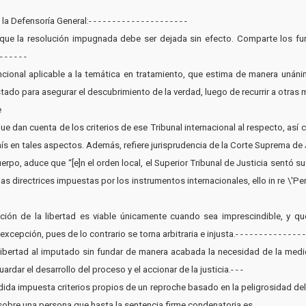
ensoría General:- - - - - - - - - - - - - - - - - - - - -
a que la resolución impugnada debe ser dejada sin efecto. Comparte los f
 - - - -
vencional aplicable a la temática en tratamiento, que estima de manera unán
ado para asegurar el descubrimiento de la verdad, luego de recurrir a otras medidas.- 
e
e dan cuenta de los criterios de ese Tribunal internacional al respecto, as
tales aspectos. Además, refiere jurisprudencia de la Corte Suprema de Justicia de 
erpo, aduce que “[e]n el orden local, el Superior Tribunal de Justicia sentó s
s directrices impuestas por los instrumentos internacionales, ello in re \'Pe
ivación de la libertad es viable únicamente cuando sea imprescindible, y qu
ón, pues de lo contrario se torna arbitraria e injusta.- - - - - - - - - - - - - - - - - -
e libertad al imputado sin fundar de manera acabada la necesidad de la medi
rdar el desarrollo del proceso y el accionar de la justicia.- - -
edida impuesta criterios propios de un reproche basado en la peligrosidad de
 sobre una persona que hasta la sentencia firme condenatoria es