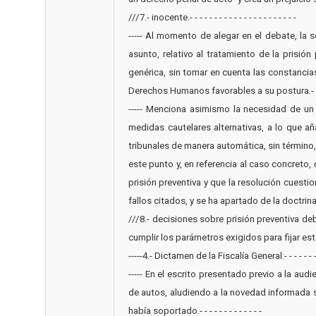
///7.- inocente.- - - - - - - - - - - - - - - - - - - - - -
----- Al momento de alegar en el debate, la 
asunto, relativo al tratamiento de la prisió
genérica, sin tomar en cuenta las constancias 
Derechos Humanos favorables a su postura.-
----- Menciona asimismo la necesidad de un
medidas cautelares alternativas, a lo que a
tribunales de manera automática, sin término
este punto y, en referencia al caso concreto, 
prisión preventiva y que la resolución cuest
fallos citados, y se ha apartado de la doctri
///8.- decisiones sobre prisión preventiva d
cumplir los parámetros exigidos para fijar esta medida
-----4.- Dictamen de la Fiscalía General:- - - - - - - 
----- En el escrito presentado previo a la au
de autos, aludiendo a la novedad informada 
había soportado.- - - - - - - - - - - - -