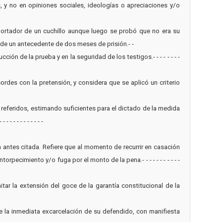
, y no en opiniones sociales, ideologías o apreciaciones y/o
o portador de un cuchillo aunque luego se probó que no era su
ia de un antecedente de dos meses de prisión.- -
ción de la prueba y en la seguridad de los testigos.- - - - - - - -
rdes con la pretensión, y considera que se aplicó un criterio
es referidos, estimando suficientes para el dictado de la medida
- - - - - - - - -
 antes citada. Refiere que al momento de recurrir en casación
ecimiento y/o fuga por el monto de la pena.- - - - - - - - - - -
mitar la extensión del goce de la garantía constitucional de la
ne la inmediata excarcelación de su defendido, con manifiesta