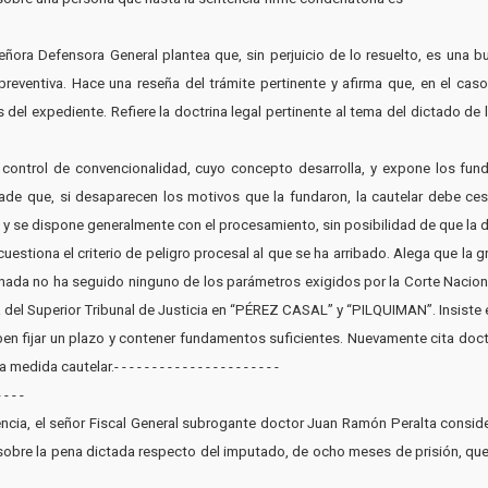
señora Defensora General plantea que, sin perjuicio de lo resuelto, es una 
n preventiva. Hace una reseña del trámite pertinente y afirma que, en el ca
del expediente. Refiere la doctrina legal pertinente al tema del dictado de l
 control de convencionalidad, cuyo concepto desarrolla, y expone los fund
ñade que, si desaparecen los motivos que la fundaron, la cautelar debe ces
, y se dispone generalmente con el procesamiento, sin posibilidad de que la 
cuestiona el criterio de peligro procesal al que se ha arribado. Alega que la 
ionada no ha seguido ninguno de los parámetros exigidos por la Corte Nacio
na del Superior Tribunal de Justicia en “PÉREZ CASAL” y “PILQUIMAN”. Insiste 
eben fijar un plazo y contener fundamentos suficientes. Nuevamente cita doct
 cautelar.- - - - - - - - - - - - - - - - - - - - - -
- - -
diencia, el señor Fiscal General subrogante doctor Juan Ramón Peralta consid
sobre la pena dictada respecto del imputado, de ocho meses de prisión, qu