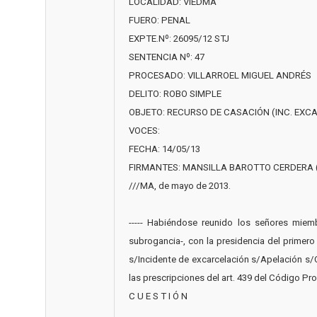
LOCALIDAD: VIEDMA
FUERO: PENAL
EXPTE.Nº: 26095/12 STJ
SENTENCIA Nº: 47
PROCESADO: VILLARROEL MIGUEL ANDRÉS
DELITO: ROBO SIMPLE
OBJETO: RECURSO DE CASACIÓN (INC. EXC
VOCES:
FECHA: 14/05/13
FIRMANTES: MANSILLA BAROTTO CERDERA
///MA, de mayo de 2013.
----- Habiéndose reunido los señores miemb
subrogancia-, con la presidencia del primer
s/Incidente de excarcelación s/Apelación s/C
las prescripciones del art. 439 del Código Proces
C U E S T I Ó N