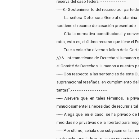
reserva del caso federal.- - - - - - - - - - - -
-----3.- Sostenimiento del recurso por parte de la Def
----- La señora Defensora General dictamin
sostiene el recurso de casación presentado.- - -
----- Cita la normativa constitucional y con
ratio, esto es, el último recurso que tiene el Est
----- Trae a colación diversos fallos de la Cort
///6.- Interamericana de Derechos Humanos qu
el Comité de Derechos Humanos a nuestro país en 
----- Con respecto a las sentencias de este Cu
supranacional reseñada, en cumplimiento de la
tantas”.- - - - - - - - - - - - - - - - -
----- Asevera que, en tales términos, la pr
minuciosamente la necesidad de recurrir a tal excepci
----- Alega que, en el caso, se ha privado d
medidas no privativas de la libertad para resgua
----- Por último, señala que subyacen en la m
un derecho penal de acto- y crea un prejuicio