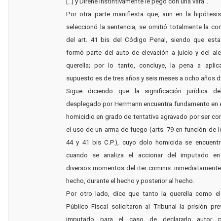
[...] y Direne instintivamente le pegó con una vara”.
Por otra parte manifiesta que, aun en la hipótesi
seleccionó la sentencia, se omitió totalmente la co
del art. 41 bis del Código Penal, siendo que esta
formó parte del auto de elevación a juicio y del al
querella; por lo tanto, concluye, la pena a aplic
supuesto es de tres años y seis meses a ocho años de
Sigue diciendo que la significación jurídica de
desplegado por Herrmann encuentra fundamento en e
homicidio en grado de tentativa agravado por ser c
el uso de un arma de fuego (arts. 79 en función de lo
44 y 41 bis C.P.), cuyo dolo homicida se encuent
cuando se analiza el accionar del imputado en 
diversos momentos del iter criminis: inmediatamente 
hecho, durante el hecho y posterior al hecho.
Por otro lado, dice que tanto la querella como el
Público Fiscal solicitaron al Tribunal la prisión pre
imputado para el caso de declararlo autor p