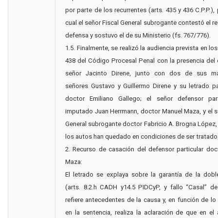
por parte de los recurrentes (arts. 435 y 436 C.P.P.),
cual el señor Fiscal General subrogante contestó el re
defensa y sostuvo el de su Ministerio (fs. 767/776).
1.5. Finalmente, se realizó la audiencia prevista en los
438 del Código Procesal Penal con la presencia del 
señor Jacinto Direne, junto con dos de sus ma
señores Gustavo y Guillermo Direne y su letrado p
doctor Emiliano Gallego; el señor defensor part
imputado Juan Herrmann, doctor Manuel Maza, y el s
General subrogante doctor Fabricio A. Brogna López,
los autos han quedado en condiciones de ser tratado
2. Recurso de casación del defensor particular do
Maza:
El letrado se explaya sobre la garantía de la dobl
(arts. 8.2.h CADH y14.5 PIDCyP, y fallo “Casal” d
refiere antecedentes de la causa y, en función de l
en la sentencia, realiza la aclaración de que en el