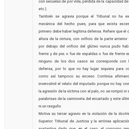
con secuelas de por vida; pérdida de la capacidad de
etc.).
También se agravia porque el Tribunal no ha ex
mecánica del hecho pues, para que exista exces
primero debe haber legítima defensa. Refiere que el d
altura de la cintura, con orificio de la parte anterio
por debajo del orificio del glúteo nunca pudo hab
frente y de pie; o fue de espaldas o fue de frente en
ninguno de los dos casos se corresponde con l
defensa, por lo que no hay lugar siquiera para co
como así tampoco su exceso. Continúa afirman
inverosímil el relato del imputado porque no hay co
la agresión de la víctima con el palo, no se rompió ni
parabrisas de la camioneta del encartado y este últi
ni un rasguño.
Motiva su tercer agravio en la violación de la doctr
Superior Tribunal de Justicia y la errónea aplicació
sustantiva dado que, en el caso, el concurso real