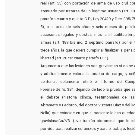
real (art. 55) con portación de arma de uso civil c
atenuado por tratarse de un legítimo usuario (art. 189
párrafos cuarto y quinto C.P.; Ley 20429 y Dec. 395/75,
5), a la pena de seis años y seis meses de prisió
accesorias legales y costas, más la inhabilitación 
armas (art. 189 bis inc. 2 séptimo párrafo) por el
trece años, la que deberá cumplir al finalizar la pena 
libertad (art. 20 ter cuarto párrafo C.P.).
Argumenta que las lesiones son gravísimas si no se 
y arbitrariamente valorar la prueba de cargo, y se
sentencia solamente refirió el informe del Cue
Forense de fs. 384, dejando de lado la prueba que se
el debate (historia clínica, testimoniales de la
Abrameto y Fedorco, del doctor Vizcarra Díaz y del li
Nella) que coincide en que al paciente le han queda
gravísimas\n///3. (eventración abdominal que lo in
por vida para realizar esfuerzos y para el trabajo; les