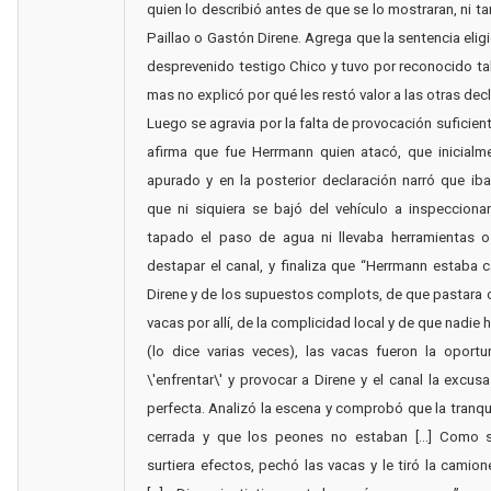
quien lo describió antes de que se lo mostraran, ni 
Paillao o Gastón Direne. Agrega que la sentencia eligi
desprevenido testigo Chico y tuvo por reconocido ta
mas no explicó por qué les restó valor a las otras dec
Luego se agravia por la falta de provocación suficient
afirma que fue Herrmann quien atacó, que inicialme
apurado y en la posterior declaración narró que ib
que ni siquiera se bajó del vehículo a inspecciona
tapado el paso de agua ni llevaba herramientas o
destapar el canal, y finaliza que “Herrmann estaba
Direne y de los supuestos complots, de que pastara o 
vacas por allí, de la complicidad local y de que nadie 
(lo dice varias veces), las vacas fueron la oport
\'enfrentar\' y provocar a Direne y el canal la excus
perfecta. Analizó la escena y comprobó que la tranq
cerrada y que los peones no estaban [...] Como 
surtiera efectos, pechó las vacas y le tiró la camio