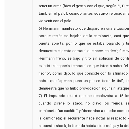
tener un arma (hizo el gesto con el que, según él, Dir
también el palo), cuando antes sostuvo reiteradam
vio venir con el palo.
6) Herrmann manifestó que disparó en una situació
porque recién se bajaba de la camioneta; casi que
puerta abierta, por lo que se estaba bajando y ti
demuestra el gesto corporal que hace; es decir, fue e
Herrmann frenó, se bajó y tiró sin solución de cont
existió tal espacio temporal en que intentó saber “el
hecho”, como dijo, lo que coincide con lo afirmado
sobre que “apenas puso un pie en tierra le tiró”, 
demuestra que no hubo provocación alguna ni ataque
7) El imputado relató que se desplazaba a 15 k
cuando Direne lo atacó, no clavó los frenos, se
camioneta “un cachito” y Direne vino a quedar como a
la camioneta; el recurrente hace notar al respecto 
supuesto shock, la frenada habría sido refleja y la de