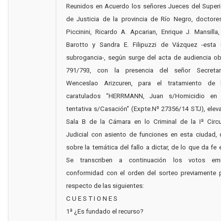
Reunidos en Acuerdo los señores Jueces del Superi
de Justicia de la provincia de Río Negro, doctores
Piccinini, Ricardo A. Apcarian, Enrique J. Mansilla
Barotto y Sandra E. Filipuzzi de Vázquez -esta 
subrogancia-, según surge del acta de audiencia ob
791/793, con la presencia del señor Secretar
Wenceslao Arizcuren, para el tratamiento de 
caratulados “HERRMANN, Juan s/Homicidio en
tentativa s/Casación” (Expte.Nº 27356/14 STJ), elev
Sala B de la Cámara en lo Criminal de la Iª Circu
Judicial con asiento de funciones en esta ciudad, 
sobre la temática del fallo a dictar, de lo que da fe 
Se transcriben a continuación los votos emi
conformidad con el orden del sorteo previamente p
respecto de las siguientes:
C U E S T I O N E S
1ª ¿Es fundado el recurso?