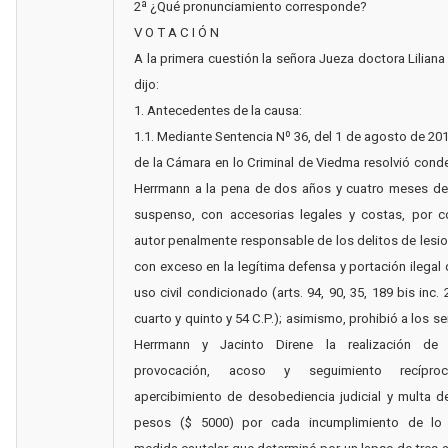
2ª ¿Qué pronunciamiento corresponde?
V O T A C I Ó N
A la primera cuestión la señora Jueza doctora Liliana 
dijo:
1. Antecedentes de la causa:
1.1. Mediante Sentencia Nº 36, del 1 de agosto de 2014
de la Cámara en lo Criminal de Viedma resolvió cond
Herrmann a la pena de dos años y cuatro meses de 
suspenso, con accesorias legales y costas, por co
autor penalmente responsable de los delitos de lesi
con exceso en la legítima defensa y portación ilegal
uso civil condicionado (arts. 94, 90, 35, 189 bis inc.
cuarto y quinto y 54 C.P.); asimismo, prohibió a los s
Herrmann y Jacinto Direne la realización de
provocación, acoso y seguimiento recípro
apercibimiento de desobediencia judicial y multa d
pesos ($ 5000) por cada incumplimiento de lo