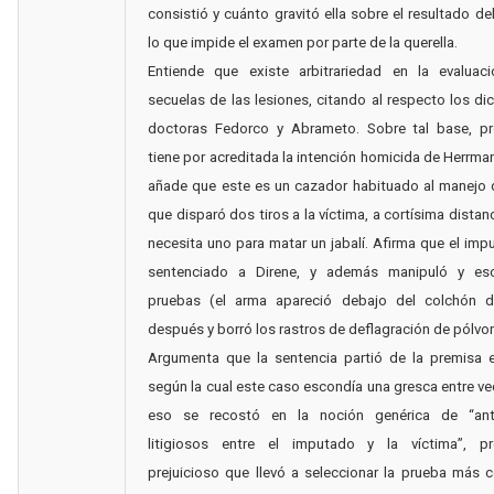
consistió y cuánto gravitó ella sobre el resultado del
lo que impide el examen por parte de la querella.
Entiende que existe arbitrariedad en la evaluac
secuelas de las lesiones, citando al respecto los di
doctoras Fedorco y Abrameto. Sobre tal base, pr
tiene por acreditada la intención homicida de Herrman
añade que este es un cazador habituado al manejo 
que disparó dos tiros a la víctima, a cortísima distan
necesita uno para matar un jabalí. Afirma que el imp
sentenciado a Direne, y además manipuló y es
pruebas (el arma apareció debajo del colchón 
después y borró los rastros de deflagración de pólvor
Argumenta que la sentencia partió de la premisa 
según la cual este caso escondía una gresca entre ve
eso se recostó en la noción genérica de “ant
litigiosos entre el imputado y la víctima”, p
prejuicioso que llevó a seleccionar la prueba más 