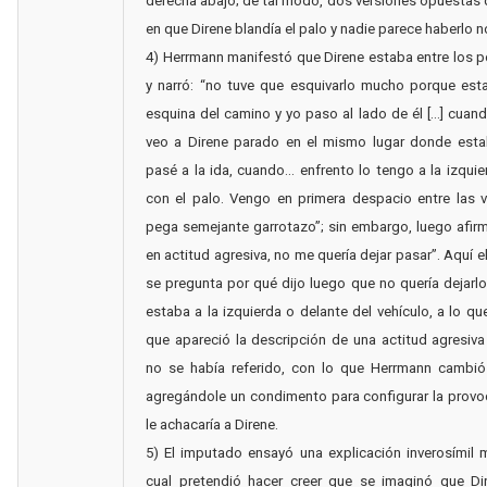
derecha abajo; de tal modo, dos versiones opuestas 
en que Direne blandía el palo y nadie parece haberlo 
4) Herrmann manifestó que Direne estaba entre los p
y narró: “no tuve que esquivarlo mucho porque est
esquina del camino y yo paso al lado de él […] cuand
veo a Direne parado en el mismo lugar donde est
pasé a la ida, cuando... enfrento lo tengo a la izqui
con el palo. Vengo en primera despacio entre las 
pega semejante garrotazo”; sin embargo, luego afir
en actitud agresiva, no me quería dejar pasar”. Aquí e
se pregunta por qué dijo luego que no quería dejarlo 
estaba a la izquierda o delante del vehículo, a lo q
que apareció la descripción de una actitud agresiv
no se había referido, con lo que Herrmann cambió 
agregándole un condimento para configurar la prov
le achacaría a Direne.
5) El imputado ensayó una explicación inverosímil 
cual pretendió hacer creer que se imaginó que Di