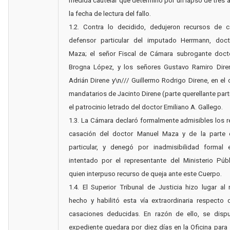
medida cautelar que determinó por un lapso de tres
la fecha de lectura del fallo.
1.2. Contra lo decidido, dedujeron recursos de c
defensor particular del imputado Herrmann, doc
Maza; el señor Fiscal de Cámara subrogante docto
Brogna López, y los señores Gustavo Ramiro Dire
Adrián Direne y\n/// Guillermo Rodrigo Direne, en el 
mandatarios de Jacinto Direne (parte querellante parti
el patrocinio letrado del doctor Emiliano A. Gallego.
1.3. La Cámara declaró formalmente admisibles los 
casación del doctor Manuel Maza y de la parte q
particular, y denegó por inadmisibilidad formal 
intentado por el representante del Ministerio Públ
quien interpuso recurso de queja ante este Cuerpo.
1.4. El Superior Tribunal de Justicia hizo lugar al
hecho y habilitó esta vía extraordinaria respecto 
casaciones deducidas. En razón de ello, se disp
expediente quedara por diez días en la Oficina par