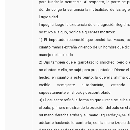
para fundar la sentencia. Al respecto, la parte se 
dónde colige la sentencia la mutualidad de las agre
litigiosidad.
Impugna luego la existencia de una agresión ilegítim
sostuvo el a quo, por los siguientes motivos:
1) El imputado reconoció que pechó las vacas, ac
cuanto menos extraña viniendo de un hombre que dic
manejo de hacienda.
2) Dijo también que el garrotazo lo shockeó, perdió el
no obstante ello, se bajó para preguntarle a Direne el
hecho; en cuanto a este punto, la querella afirma 
creíble semejante autodominio, estando 
supuestamente en shock y descontrolado.
3) El causante refirió la forma en que Direne se le ib
el palo, primero mostrando la posición del palo en el
su mano derecha arriba y su mano izquierda\n///4. 
adelante haciendo lo contrario, con la mano izquierda 