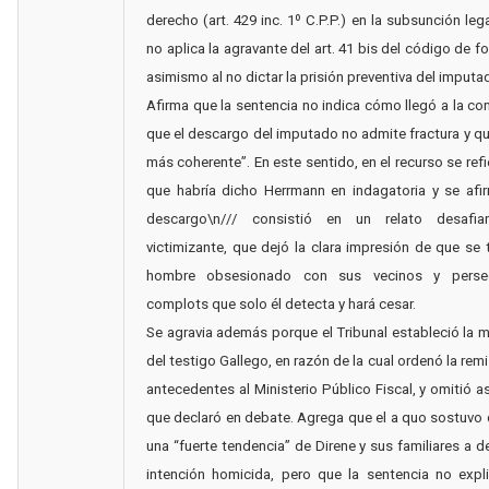
derecho (art. 429 inc. 1º C.P.P.) en la subsunción leg
no aplica la agravante del art. 41 bis del código de 
asimismo al no dictar la prisión preventiva del imputa
Afirma que la sentencia no indica cómo llegó a la co
que el descargo del imputado no admite fractura y q
más coherente”. En este sentido, en el recurso se refi
que habría dicho Herrmann en indagatoria y se afi
descargo\n/// consistió en un relato desafian
victimizante, que dejó la clara impresión de que se 
hombre obsesionado con sus vecinos y perse
complots que solo él detecta y hará cesar.
Se agravia además porque el Tribunal estableció la
del testigo Gallego, en razón de la cual ordenó la rem
antecedentes al Ministerio Público Fiscal, y omitió as
que declaró en debate. Agrega que el a quo sostuvo 
una “fuerte tendencia” de Direne y sus familiares a d
intención homicida, pero que la sentencia no expl