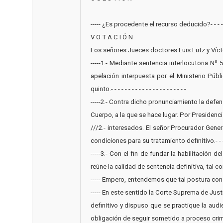
----- ¿Es procedente el recurso deducido?- - - - - 
V O T A C I Ó N
Los señores Jueces doctores Luis Lutz y Víctor Hugo 
-----1.- Mediante sentencia interlocutoria Nº 
apelación interpuesta por el Ministerio Púb
quinto.- - - - - - - - - - - - - - - - - - - - - -
-----2.- Contra dicho pronunciamiento la defe
Cuerpo, a la que se hace lugar. Por Presidenc
///2.- interesados. El señor Procurador Gener
condiciones para su tratamiento definitivo.- - -
-----3.- Con el fin de fundar la habilitació
reúne la calidad de sentencia definitiva, tal co
----- Empero, entendemos que tal postura constit
----- En este sentido la Corte Suprema de Jus
definitivo y dispuso que se practique la aud
obligación de seguir sometido a proceso crimina