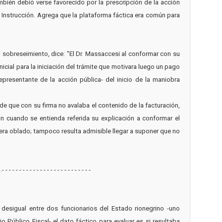
bién debió verse favorecido por la prescripción de la acción
de Instrucción. Agrega que la plataforma fáctica era común para
 sobreseimiento, dice: "El Dr. Massaccesi al conformar con su
nicial para la iniciación del trámite que motivara luego un pago
representante de la acción pública- del inicio de la maniobra
 de que con su firma no avalaba el contenido de la facturación,
n cuando se entienda referida su explicación a conformar el
uera oblado; tampoco resulta admisible llegar a suponer que no
 - - - - - - - - - - - - - - - - - -
 desigual entre dos funcionarios del Estado rionegrino -uno
o Público Fiscal- el dato fáctico para evaluar es si resultaba