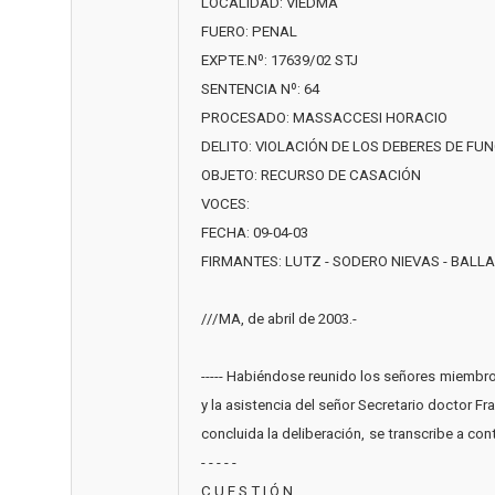
LOCALIDAD: VIEDMA
FUERO: PENAL
EXPTE.Nº: 17639/02 STJ
SENTENCIA Nº: 64
PROCESADO: MASSACCESI HORACIO
DELITO: VIOLACIÓN DE LOS DEBERES DE FU
OBJETO: RECURSO DE CASACIÓN
VOCES:
FECHA: 09-04-03
FIRMANTES: LUTZ - SODERO NIEVAS - BALLA
///MA, de abril de 2003.-
----- Habiéndose reunido los señores miembros
y la asistencia del señor Secretario doctor 
concluida la deliberación, se transcribe a cont
- - - - -
C U E S T I Ó N