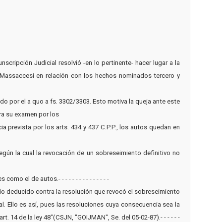
nscripción Judicial resolvió -en lo pertinente- hacer lugar a la
o Massaccesi en relación con los hechos nominados tercero y
o por el a quo a fs. 3302/3303. Esto motiva la queja ante este
ara su examen por los
ia prevista por los arts. 434 y 437 C.P.P., los autos quedan en
egún la cual la revocación de un sobreseimiento definitivo no
l de autos.- - - - - - - - - - - - - - -
ario deducido contra la resolución que revocó el sobreseimiento
l. Ello es así, pues las resoluciones cuya consecuencia sea la
t. 14 de la ley 48"(CSJN, "GOIJMAN", Se. del 05-02-87).- - - - - -