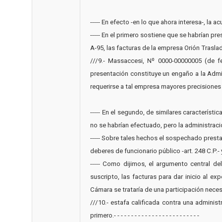
----- En efecto -en lo que ahora interesa-, la 
----- En el primero sostiene que se habrían p
A-95, las facturas de la empresa Orión Trasl
///9.- Massaccesi, Nº 0000-00000005 (de f
presentación constituye un engaño a la Admin
requerirse a tal empresa mayores precisiones de los
----- En el segundo, de similares característ
no se habrían efectuado, pero la administraci
----- Sobre tales hechos el sospechado presta
deberes de funcionario público -art. 248 C.P.- y los
----- Como dijimos, el argumento central d
suscripto, las facturas para dar inicio al e
Cámara se trataría de una participación neces
///10.- estafa calificada contra una adminis
primero.- - - - - - - - - - - - - - - - - - - - - - - - -