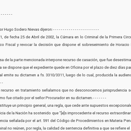
- - - - -
Sodero Nievas dijeron:- - - - - - - - - - - - - - - - - - - - - - -
51, de fecha 25 de Abril de 2002, la Cámara en lo Criminal de la Primera Circu
lico Fiscal y revocar la decisión que dispone el sobreseimiento de Horaci
nsa de la parte mencionada interpone recurso de casación, que fue desestimad
ia se dispone que el expediente quede en Oficina por el plazo de diez días p
al emite su dictamen a fs. 3310/3311, luego de lo cual, producida la audienc
 -
n del recurso en tratamiento señalamos que no desconocemos jurisprudencia s
mo fue citado por el señor Procurador en su dictamen.- - - - - - -
uye un principio general, una regla, que cede ante supuestos excepcionales como e
ticia de la Nación ha sostenido que "[e]s improcedente el recurso extraordin
iencia señalada por el art. 591 del Código de Procedimientos en Materia Pena
l no reúnen, por regla, la calidad de sentencia definitiva a que se refiere el ar