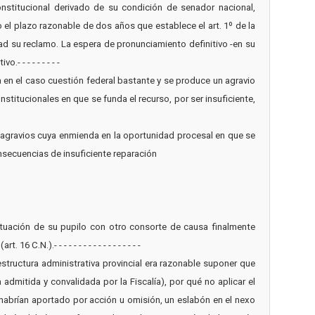
stitucional derivado de su condición de senador nacional,
 el plazo razonable de dos años que establece el art. 1º de la
dad su reclamo. La espera de pronunciamiento definitivo -en su
 - - - - - - - -
ia en el caso cuestión federal bastante y se produce un agravio
stitucionales en que se funda el recurso, por ser insuficiente,
inan agravios cuya enmienda en la oportunidad procesal en que se
nsecuencias de insuficiente reparación
ituación de su pupilo con otro consorte de causa finalmente
.).- - - - - - - - - - - - - - - - - -
estructura administrativa provincial era razonable suponer que
admitida y convalidada por la Fiscalía), por qué no aplicar el
habrían aportado por acción u omisión, un eslabón en el nexo