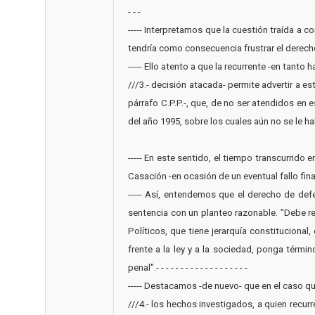
- - -
----- Interpretamos que la cuestión traída a 
tendría como consecuencia frustrar el derecho i
----- Ello atento a que la recurrente -en tanto h
///3.- decisión atacada- permite advertir a es
párrafo C.P.P.-, que, de no ser atendidos e
del año 1995, sobre los cuales aún no se le habr
----- En este sentido, el tiempo transcurrido
Casación -en ocasión de un eventual fallo final de 
----- Así, entendemos que el derecho de def
sentencia con un planteo razonable. "Debe repu
Políticos, que tiene jerarquía constituciona
frente a la ley y a la sociedad, ponga térmi
penal".- - - - - - - - - - - - - - - - - - -
----- Destacamos -de nuevo- que en el caso 
///4.- los hechos investigados, a quien recurr