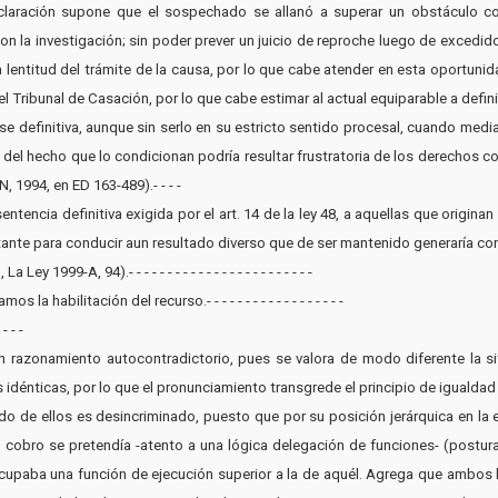
claración supone que el sospechado se allanó a superar un obstáculo con
 la investigación; sin poder prever un juicio de reproche luego de excedido
 lentitud del trámite de la causa, por lo que cabe atender en esta oportuni
l Tribunal de Casación, por lo que cabe estimar al actual equiparable a definitivo.-
tarse definitiva, aunque sin serlo en su estricto sentido procesal, cuando med
 del hecho que lo condicionan podría resultar frustratoria de los derechos con
, 1994, en ED 163-489).- - - -
sentencia definitiva exigida por el art. 14 de la ley 48, a aquellas que orig
stante para conducir aun resultado diverso que de ser mantenido generaría co
 1999-A, 94).- - - - - - - - - - - - - - - - - - - - - - - -
a habilitación del recurso.- - - - - - - - - - - - - - - - - -
- - -
un razonamiento autocontradictorio, pues se valora de modo diferente la s
ticas, por lo que el pronunciamiento transgrede el principio de igualdad (art. 16 C.N
ndo de ellos es desincriminado, puesto que por su posición jerárquica en la 
o cobro se pretendía -atento a una lógica delegación de funciones- (postura 
 ocupaba una función de ejecución superior a la de aquél. Agrega que ambos 