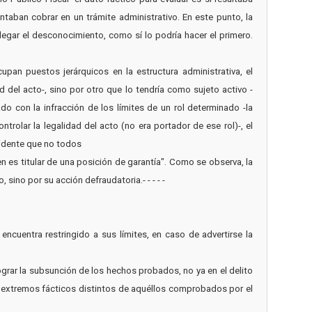
ntaban cobrar en un trámite administrativo. En este punto, la
alegar el desconocimiento, como sí lo podría hacer el primero.
pan puestos jerárquicos en la estructura administrativa, el
del acto-, sino por otro que lo tendría como sujeto activo -
do con la infracción de los límites de un rol determinado -la
rolar la legalidad del acto (no era portador de ese rol)-, el
vidente que no todos
n es titular de una posición de garantía". Como se observa, la
sino por su acción defraudatoria.- - - - -
encuentra restringido a sus límites, en caso de advertirse la
grar la subsunción de los hechos probados, no ya en el delito
e extremos fácticos distintos de aquéllos comprobados por el