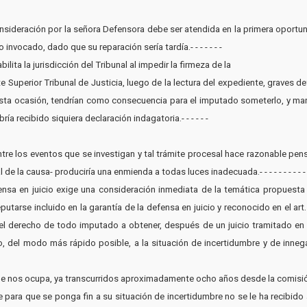
consideración por la señora Defensora debe ser atendida en la primera oportun
nvocado, dado que su reparación sería tardía.- - - - - - -
abilita la jurisdicción del Tribunal al impedir la firmeza de la
te Superior Tribunal de Justicia, luego de la lectura del expediente, graves de
n esta ocasión, tendrían como consecuencia para el imputado someterlo, y m
ía recibido siquiera declaración indagatoria.- - - - - -
 entre los eventos que se investigan y tal trámite procesal hace razonable pe
la causa- produciría una enmienda a todas luces inadecuada.- - - - - - - - - - - - - - 
ensa en juicio exige una consideración inmediata de la temática propuesta a
tarse incluido en la garantía de la defensa en juicio y reconocido en el art. 
l, el derecho de todo imputado a obtener, después de un juicio tramitado en
no, del modo más rápido posible, a la situación de incertidumbre y de inneg
que nos ocupa, ya transcurridos aproximadamente ocho años desde la comisi
e para que se ponga fin a su situación de incertidumbre no se le ha recibido 