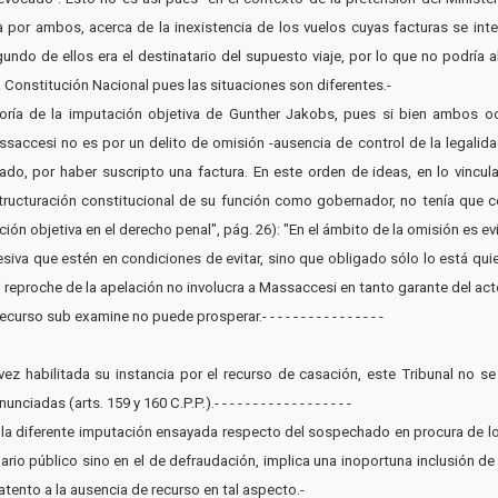
 por ambos, acerca de la inexistencia de los vuelos cuyas facturas se inte
undo de ellos era el destinatario del supuesto viaje, por lo que no podría 
a Constitución Nacional pues las situaciones son diferentes.-
eoría de la imputación objetiva de Gunther Jakobs, pues si bien ambos ocu
accesi no es por un delito de omisión -ausencia de control de la legalidad 
ado, por haber suscripto una factura. En este orden de ideas, en lo vincula
ucturación constitucional de su función como gobernador, no tenía que cont
ón objetiva en el derecho penal", pág. 26): "En el ámbito de la omisión es e
siva que estén en condiciones de evitar, sino que obligado sólo lo está quie
eproche de la apelación no involucra a Massaccesi en tanto garante del acto, 
rso sub examine no puede prosperar.- - - - - - - - - - - - - - - -
ez habilitada su instancia por el recurso de casación, este Tribunal no se 
as (arts. 159 y 160 C.P.P.).- - - - - - - - - - - - - - - - - -
 la diferente imputación ensayada respecto del sospechado en procura de lo
ario público sino en el de defraudación, implica una inoportuna inclusión d
 atento a la ausencia de recurso en tal aspecto.-