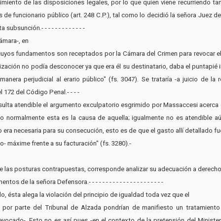
miento de las disposiciones legales, por lo que quien viene recurriendo tam
es de funcionario público (art. 248 C.P.), tal como lo decidió la señora Juez 
bsunción.- - - - - - - - - - - - -
Cámara-, en
n cuyos fundamentos son receptados por la Cámara del Crimen para revocar el
lización no podía desconocer ya que era él su destinatario, daba el puntapié i
era perjudicial al erario público" (fs. 3047). Se trataría -a juicio de la 
l 172 del Código Penal.- - - -
 resulta atendible el argumento exculpatorio esgrimido por Massaccesi acerca
o normalmente esta es la causa de aquella; igualmente no es atendible aú
 era necesaria para su consecución, esto es de que el gasto allí detallado f
o- máxime frente a su facturación" (fs. 3280).-
as posturas contrapuestas, corresponde analizar su adecuación a derecho.- - - - - - - -
de la señora Defensora.- - - - - - - - - - - - - - - - - - - - - -
o, ésta alega la violación del principio de igualdad toda vez que el
n por parte del Tribunal de Alzada pondrían de manifiesto un tratamiento
vocado-. Esto no es así pues -en el contexto de la pretensión del Ministeri