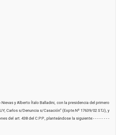
ievas y Alberto Ítalo Balladini, con la presidencia del primero
GUY, Carlos s/Denuncia s/Casación" (Expte.Nº 17639/02 STJ), y
del art. 438 del C.P.P., planteándose la siguiente:- - - - - - - -