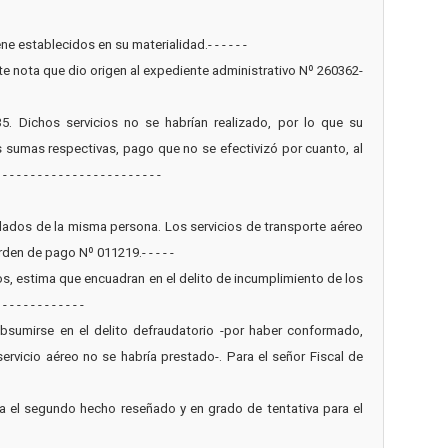
e establecidos en su materialidad.- - - - - -
nte nota que dio origen al expediente administrativo Nº 260362-
. Dichos servicios no se habrían realizado, por lo que su
as sumas respectivas, pago que no se efectivizó por cuanto, al
 - - - - - - - - - - - - - - - -
aslados de la misma persona. Los servicios de transporte aéreo
en de pago Nº 011219.- - - - -
dos, estima que encuadran en el delito de incumplimiento de los
- - - - - - - - -
bsumirse en el delito defraudatorio -por haber conformado,
servicio aéreo no se habría prestado-. Para el señor Fiscal de
para el segundo hecho reseñado y en grado de tentativa para el