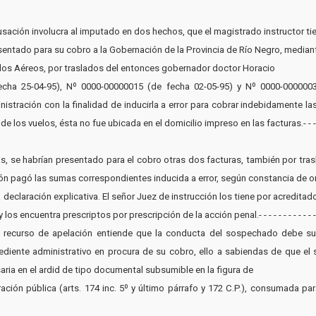
acusación involucra al imputado en dos hechos, que el magistrado instructor tien
resentado para su cobro a la Gobernación de la Provincia de Río Negro, media
ados Aéreos, por traslados del entonces gobernador doctor Horacio
echa 25-04-95), Nº 0000-00000015 (de fecha 02-05-95) y Nº 0000-00000035
istración con la finalidad de inducirla a error para cobrar indebidamente l
 vuelos, ésta no fue ubicada en el domicilio impreso en las facturas.- - - - - - - - - -
icas, se habrían presentado para el cobro otras dos facturas, también por tr
ón pagó las sumas correspondientes inducida a error, según constancia de ord
 declaración explicativa. El señor Juez de instrucción los tiene por acredita
 encuentra prescriptos por prescripción de la acción penal.- - - - - - - - - - - - - - - 
el recurso de apelación entiende que la conducta del sospechado debe su
xpediente administrativo en procura de su cobro, ello a sabiendas de que el 
aria en el ardid de tipo documental subsumible en la figura de
tración pública (arts. 174 inc. 5º y último párrafo y 172 C.P.), consumada 