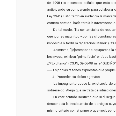
de 1998 (es necesario señalar que esta de
anticipando su comparendo para colaborar con
Ley 2941). Esto también evidencia la marcada
estricto sentido- haría tardía la intervención de
----- De tal modo, "[l]a sentencia ha de repu
que, por su magnitud y por las circunstancias
imposible o tardía la reparación ulterior" (CSJN
----- Asimismo, "[c]orresponde equiparar a la 
los invoca, exhiben "prima facie" entidad ba
///5.- ulterior" (CSJN, 02-06-98, in re "GUDIÑO", La Ley
----- Es por las razones expuestas que propiciamos l
-----4.- Procedencia de los agravios.- - - - - - - - - 
----- La impugnante aduce la existencia de 
sobreseído. Alega que se trata de situaciones idén
----- En este sentido sostiene que si el segu
desconocía la inexistencia de los viajes cuy
mismo criterio con el primero que -incluso-