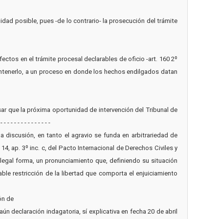
idad posible, pues -de lo contrario- la prosecución del trámite
fectos en el trámite procesal declarables de oficio -art. 160 2º
antenerlo, a un proceso en donde los hechos endilgados datan
nsar que la próxima oportunidad de intervención del Tribunal de
- - - - - - - - - - -
 discusión, en tanto el agravio se funda en arbitrariedad de
14, ap. 3º inc. c, del Pacto Internacional de Derechos Civiles y
 legal forma, un pronunciamiento que, definiendo su situación
able restricción de la libertad que comporta el enjuiciamiento
ón de
aún declaración indagatoria, sí explicativa en fecha 20 de abril