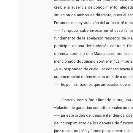
creíble la ausencia de conocimiento, alegada
situación de ambos es diferente, pues el seg
Entonces no hay violación del artículo 16 de l
----- Tampoco cabe invocar en el caso la t
fundamento de la apelación respecto de Mass
partícipe- de una defraudación contra el Est
defensa sostiene que Massaccesi, por la estr
mencionado doctrinario sostiene ("La imputaci
///8.- responden de cualquier consecuencia le
argumentación defensista no atiende a que el r
----- Es por las razones que anteceden que el recu
----- Empero, como fue afirmado supra, una v
violación de garantías constitucionales no denunciad
----- En este orden de ideas, entendemos que
de incumplimiento de los deberes de funcion
juez de instrucción y firmes para la sentencia