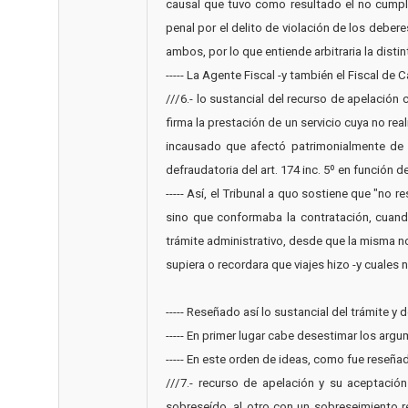
causal que tuvo como resultado el no cumpli
penal por el delito de violación de los deber
ambos, por lo que entiende arbitraria la distinta su
----- La Agente Fiscal -y también el Fiscal de 
///6.- lo sustancial del recurso de apelació
firma la prestación de un servicio cuya no rea
incausado que afectó patrimonialmente de man
defraudatoria del art. 174 inc. 5º en función de
----- Así, el Tribunal a quo sostiene que "no
sino que conformaba la contratación, cuand
trámite administrativo, desde que la misma no
supiera o recordara que viajes hizo -y cuales n
----- Reseñado así lo sustancial del trámite y de l
----- En primer lugar cabe desestimar los argumentos 
----- En este orden de ideas, como fue reseñad
///7.- recurso de apelación y su aceptació
sobreseído, al otro con un sobreseimiento re