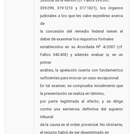
Justicia de la Nación (cf. Fallos 339:307,
339:299, 319:1213 y 317:1321), los órganos
judiciales a los que les cabe expedirse acerca
de
la concesión del remedio federal tienen el
deber de examinar los requisitos formales
establecidos en su Acordada Nº 4/2007 (cf.
Fallos 340:403) y además evaluar si, en un
primer
análisis, la apelación cuenta con fundamentos
suficientes para invocar un caso excepcional.
En tal examen, se comprueba inicialmente que
la presentación se realiza en término,
por parte legitimada al efecto, y se dirige
contra una sentencia definitiva del superior
tribunal
de la causa en el orden provincial. No obstante,
el recurso habrá de ser desestimado en