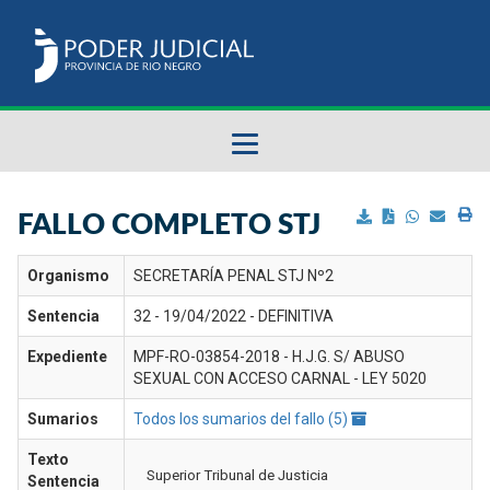
Fallos del STJ
FALLO COMPLETO STJ
Sumarios del STJ
Organismo
SECRETARÍA PENAL STJ Nº2
Sentencia
32 - 19/04/2022 - DEFINITIVA
Manual del Usuario
Expediente
MPF-RO-03854-2018 - H.J.G. S/ ABUSO
SEXUAL CON ACCESO CARNAL - LEY 5020
Sumarios
Todos los sumarios del fallo (5)
Texto
Superior Tribunal de Justicia
Sentencia