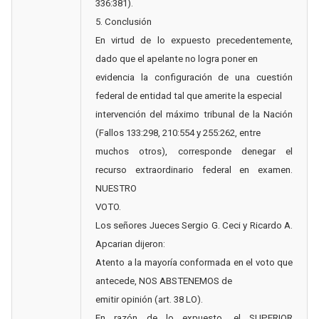
336:381).
5. Conclusión
En virtud de lo expuesto precedentemente,
dado que el apelante no logra poner en
evidencia la configuración de una cuestión
federal de entidad tal que amerite la especial
intervención del máximo tribunal de la Nación
(Fallos 133:298, 210:554 y 255:262, entre
muchos otros), corresponde denegar el
recurso extraordinario federal en examen.
NUESTRO
VOTO.
Los señores Jueces Sergio G. Ceci y Ricardo A.
Apcarian dijeron:
Atento a la mayoría conformada en el voto que
antecede, NOS ABSTENEMOS de
emitir opinión (art. 38 LO).
En razón de lo expuesto, el SUPERIOR