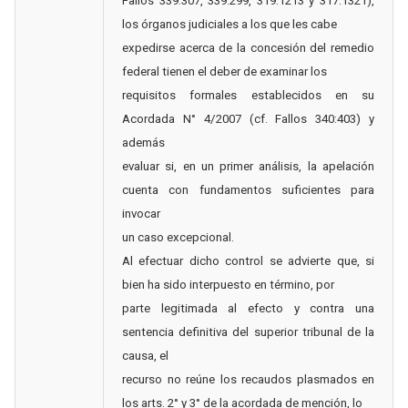
Fallos 339:307, 339:299, 319:1213 y 317:1321),
los órganos judiciales a los que les cabe
expedirse acerca de la concesión del remedio
federal tienen el deber de examinar los
requisitos formales establecidos en su
Acordada N° 4/2007 (cf. Fallos 340:403) y
además
evaluar si, en un primer análisis, la apelación
cuenta con fundamentos suficientes para
invocar
un caso excepcional.
Al efectuar dicho control se advierte que, si
bien ha sido interpuesto en término, por
parte legitimada al efecto y contra una
sentencia definitiva del superior tribunal de la
causa, el
recurso no reúne los recaudos plasmados en
los arts. 2° y 3° de la acordada de mención, lo