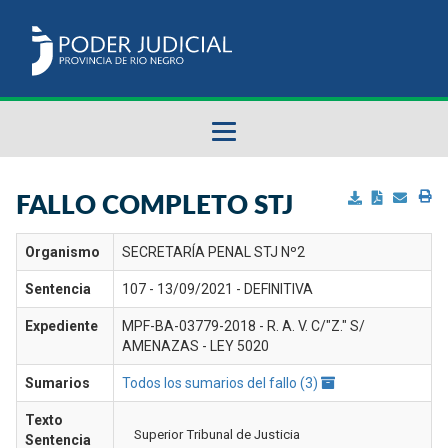
Fallos del STJ
FALLO COMPLETO STJ
Sumarios del STJ
Organismo
SECRETARÍA PENAL STJ Nº2
Sentencia
107 - 13/09/2021 - DEFINITIVA
Manual del Usuario
Expediente
MPF-BA-03779-2018 - R. A. V. C/"Z." S/
AMENAZAS - LEY 5020
Sumarios
Todos los sumarios del fallo (3)
Texto
Superior Tribunal de Justicia
Sentencia