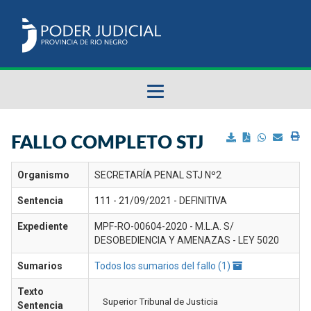
Fallos del STJ
FALLO COMPLETO STJ
Sumarios del STJ
Organismo
SECRETARÍA PENAL STJ Nº2
Sentencia
111 - 21/09/2021 - DEFINITIVA
Manual del Usuario
Expediente
MPF-RO-00604-2020 - M.L.A. S/
DESOBEDIENCIA Y AMENAZAS - LEY 5020
Sumarios
Todos los sumarios del fallo (1)
Texto
Superior Tribunal de Justicia
Sentencia