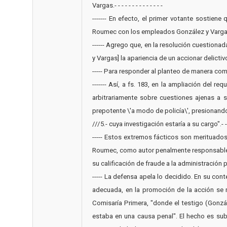
Vargas.- - - - - - - - - - - - - -
------- En efecto, el primer votante sostien
Roumec con los empleados González y Vargas" (fs. 15
------ Agrego que, en la resolución cuestiona
y Vargas] la apariencia de un accionar delictivo
----- Para responder al planteo de manera comp
------- Así, a fs. 183, en la ampliación del
arbitrariamente sobre cuestiones ajenas a 
prepotente \'a modo de policía\', presionand
///5.- cuya investigación estaría a su cargo".- - - 
----- Estos extremos fácticos son merituado
Roumec, como autor penalmente responsable de
su calificación de fraude a la administración públ
----- La defensa apela lo decidido. En su con
adecuada, en la promoción de la acción se na
Comisaría Primera, "donde el testigo (Gonzá
estaba en una causa penal". El hecho es sub