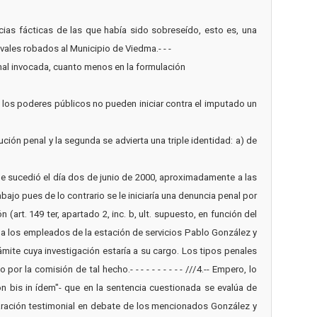
ancias fácticas de las que había sido sobreseído, esto es, una
vales robados al Municipio de Viedma.- - -
ional invocada, cuanto menos en la formulación
o, los poderes públicos no pueden iniciar contra el imputado un
ución penal y la segunda se advierta una triple identidad: a) de
ine sucedió el día dos de junio de 2000, aproximadamente a las
ajo pues de lo contrario se le iniciaría una denuncia penal por
(art. 149 ter, apartado 2, inc. b, ult. supuesto, en función del
o a los empleados de la estación de servicios Pablo González y
mite cuya investigación estaría a su cargo. Los tipos penales
r la comisión de tal hecho.- - - - - - - - - - ///4.-- Empero, lo
on bis in ídem"- que en la sentencia cuestionada se evalúa de
aración testimonial en debate de los mencionados González y