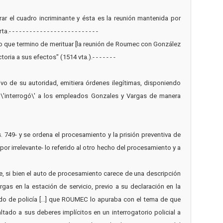
rrar el cuadro incriminante y ésta es la reunión mantenida por
- - - - - - - - - - - - - - - - - - - -
echo que termino de merituar [la reunión de Roumec con González
a a sus efectos" (1514 vta.).- - - - - - -
sivo de su autoridad, emitiera órdenes ilegítimas, disponiendo
 \'interrogó\' a los empleados Gonzales y Vargas de manera
749- y se ordena el procesamiento y la prisión preventiva de
r irrelevante- lo referido al otro hecho del procesamiento y a
que, si bien el auto de procesamiento carece de una descripción
gas en la estación de servicio, previo a su declaración en la
do de policía [...] que ROUMEC lo apuraba con el tema de que
ado a sus deberes implícitos en un interrogatorio policial a