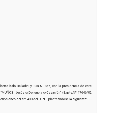
rto Ítalo Balladini y Luis A. Lutz, con la presidencia de este
as: "MUÑOZ, Jesús s/Denuncia s/Casación" (Expte.Nº 17646/02
ipciones del art. 438 del C.P.P., planteándose la siguiente:- - -