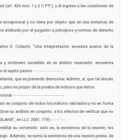
(art. 426 incs. 1 y 2 C.P.P.), y el ingreso a las cuestiones de
nte excepcional y no tiene por objeto que en una instancia de
e atribuido por el juzgador a principios y normas de derecho
Carlos E. Colautti, "Una interpretación excesiva acerca de la
ma y victimario sucedido en un ámbito reservado- encuentra
jeto pasivo.- - - - - - - - - - - - - -
eferida, que se pretende demostrar. Admito, sí, que tal vínculo
o, pero es propio de la prueba de indicios que éstos
- - - - - - - - - - - - - - - - - - - -
isis en conjunto de todos los indicios valorados y no en forma
se su análisis en conjunto, a los efectos de verificar que no
E", en LLC. 2001, 779).- - - - - - -
reditar su contenido: esto es, la existencia de la reunión, los
sigo. Además, se suma la existencia de una reunión previa, de