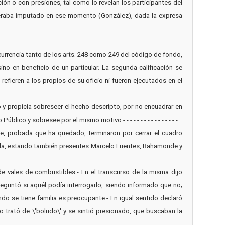
ción o con presiones, tal como lo revelan los participantes del
deraba imputado en ese momento (González), dada la expresa
- - - - - - - - - - - - - - - -
ocurrencia tanto de los arts. 248 como 249 del código de fondo,
no en beneficio de un particular. La segunda calificación se
efieren a los propios de su oficio ni fueron ejecutados en el
cho y propicia sobreseer el hecho descripto, por no encuadrar en
ico y sobresee por el mismo motivo.- - - - - - - - - - - - - - - -
ue, probada que ha quedado, terminaron por cerrar el cuadro
 ella, estando también presentes Marcelo Fuentes, Bahamonde y
de vales de combustibles.- En el transcurso de la misma dijo
eguntó si aquél podía interrogarlo, siendo informado que no;
o se tiene familia es preocupante.- En igual sentido declaró
o trató de \'boludo\' y se sintió presionado, que buscaban la