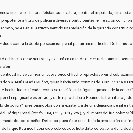
ntencia incurre en tal prohibición pues valora, contra el imputado, circunst
repotente a título de policía a diversos participantes, en relación con unos 
 agravio, no es en su estricto sentido una violación de la garantía constituc
- - - - -
 individuos contra la doble persecución penal por un mismo hecho. De tal mod
ad del hecho debe ser total y existirá en caso de que entre la primera persec
- - - - - - - - - - - - - - - - - - - - - -
al identidad no se verifica en autos pues el hecho reprochado en el sub exam
ado y a Jesús Nieda Muñoz, quien habría sido conminado a renunciar a su trab
e hecho fue calificado -como se reseñó- en la figura agravada de la coacción 
do por el impugnante es previo, y se le reprochaba a Roumec haber interrogad
 de policía", presionándolos con la existencia de una denuncia penal en trá
l Código Penal (ver fs. 184, 829 y 878 y vta.), y el imputado fue sobreseído po
rgumentado por el señor Defensor pues éste dice -bajo la invocación del "n
o de la que Roumec había sido sobreseído. Este dato se obtiene de la decl