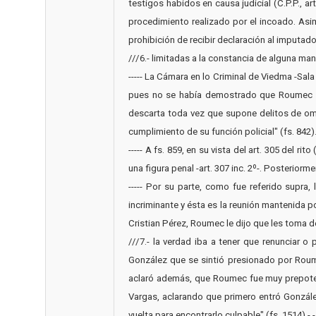
testigos habidos en causa judicial (C.P.P., a
procedimiento realizado por el incoado. A
prohibición de recibir declaración al imputado 
///6.- limitadas a la constancia de alguna manifesta
----- La Cámara en lo Criminal de Viedma -Sal
pues no se había demostrado que Roumec actu
descarta toda vez que supone delitos de omis
cumplimiento de su función policial" (fs. 842). Así,
----- A fs. 859, en su vista del art. 305 del 
una figura penal -art. 307 inc. 2º-. Posteriormen
----- Por su parte, como fue referido supra
incriminante y ésta es la reunión mantenida 
Cristian Pérez, Roumec le dijo que les toma d
///7.- la verdad iba a tener que renunciar 
González que se sintió presionado por Roume
aclaró además, que Roumec fue muy prepotent
Vargas, aclarando que primero entró González
vuelta para encontrarlo culpable" (fs. 1514).- - - - - - 