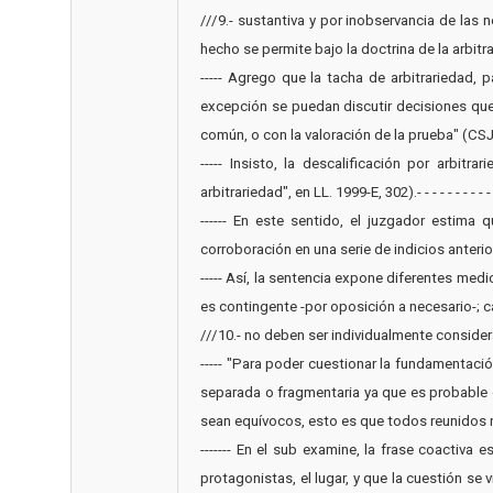
///9.- sustantiva y por inobservancia de las 
hecho se permite bajo la doctrina de la arbitrariedad.- 
----- Agrego que la tacha de arbitrariedad, 
excepción se puedan discutir decisiones que
común, o con la valoración de la prueba" (CSJN, Fallos
----- Insisto, la descalificación por arbitr
arbitrariedad", en LL. 1999-E, 302).- - - - - - - - - -
------ En este sentido, el juzgador estima
corroboración en una serie de indicios anteriores 
----- Así, la sentencia expone diferentes med
es contingente -por oposición a necesario-; c
///10.- no deben ser individualmente considerados,
----- "Para poder cuestionar la fundamentaci
separada o fragmentaria ya que es probable q
sean equívocos, esto es que todos reunidos no
------- En el sub examine, la frase coactiva 
protagonistas, el lugar, y que la cuestión s