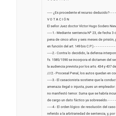
----- ¿Es procedente el recurso deducido?- - - - - 
V O T A C I Ó N
El señor Juez doctor Víctor Hugo Sodero Nievas
-----1.- Mediante sentencia Nº 23, de fecha 3 
pena de cinco años y seis meses de prisión, p
en función del art. 149 bis C.P.).- - - - - - - - - - - - - - 
-----2.- Contra lo decidido, la defensa interp
fs. 1585/1590 se incorpora el dictamen del se
la audiencia prevista por los arts. 434 y 437 
///2.- Procesal Penal, los autos quedan en condicio
-----3.- El casacionista sostiene que la condu
amenaza ilegal o injusta, pues un empleador 
no manifestó temor. Suma que se habría incurr
de cargo un dato fáctico ya sobreseído.- - - - - - - - - 
-----4.- El orden lógico de resolución del c
referido a la arbitrariedad de sentencia, y, por últi