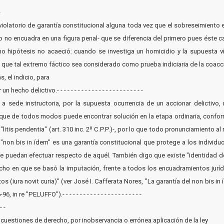
-
 violatorio de garantía constitucional alguna toda vez que el sobreseimiento
o no encuadra en una figura penal- que se diferencia del primero pues éste c
o hipótesis no acaeció: cuando se investiga un homicidio y la supuesta ví
e que tal extremo fáctico sea considerado como prueba indiciaria de la coac
, el indicio, para
o delictivo.- - - - - - - - - - - - - - - - - - - - - - - - -
s a sede instructoria, por la supuesta ocurrencia de un accionar delictivo,
 que de todos modos puede encontrar solución en la etapa ordinaria, conform
 "litis pendentia" (art. 310 inc. 2º C.P.P.)-, por lo que todo pronunciamiento
"non bis in ídem" es una garantía constitucional que protege a los individ
e puedan efectuar respecto de aquél. También digo que existe "identidad de
cho en que se basó la imputación, frente a todos los encuadramientos juríd
s (iura novit curia)" (ver José I. Cafferata Nores, "La garantía del non bis 
e "PELUFFO").- - - - - - - - - - - - - - - - - - - - - - -
- -
 a cuestiones de derecho, por inobservancia o errónea aplicación de la ley