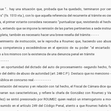
e que "... hay una situación que, probada que ha quedado, terminaron por ce
13 vta.), con lo que aquella referencia del recurrente al trámite es cierta.- - - - - - 
da, el primer votante considera necesario "puntualizar que, revistiendo el h
, entiendo que se impone la remisión de las partes pertinentes a sede instructori
leta, también es necesario hacer una breve reseña del trámite.- - - - -
 requerimiento de instrucción, se le reprocha a Roumec que, haciendo uso abu
su competencia y excediéndose en el ejercicio de su poder: "el encartado
o a los mismos con la existencia de una denuncia penal en trámite
- - - -
s en oportunidad del dictado del auto de procesamiento -segundo hecho, fs. 
l delito de abuso de autoridad (art. 248 C.P.). Destaco que no menciono -po
ica en concurso real.- - - - - - - - - -
testación del recurso y en relación con tal hecho, el Fiscal de Cámara dice 
rran sus características, y refiere la charla de González con Roumec y Var
lez) se sintió presionado por ROUMEC quien realizó un interrogatorio a mo
sumido en el artículo 249 del Código Penal, atento a que Roumec habría falt