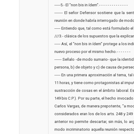
-----5.- El "non bis in ídem".- - - - - - - - - - - - - -
------- El señor Defensor sostiene que la se
reunión en donde habría interrogado de modo p
----- Entiendo que, tal como está formulado el
///3.- clásica de los supuestos que la explican.- 
----- Así, el "non bis in ídem" protege a los
nuevo proceso por el mismo hecho.- - - - - - -
------ Señalo -de modo sumario- que la identid
persona, b) de objeto y c) de causa de persecución.- - 
----- En una primera aproximación al tema, t
11 horas, y tiene como protagonistas al imput
sustracción de cosas en el ámbito laboral. Est
149 bis C.P.). Por su parte, el hecho invoca
Carlos Vargas, de manera prepotente, "a modo
considerados eran los de los arts. 248 y 249 de
anterior no permite descartar, sin más, lo a
modo incriminatorio aquella reunión respect