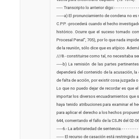
----- Transcripto lo anterior digo:- - - - - - - - - - - 
------a) El pronunciamiento de condena no es
C.P.P. -procederá cuando el hecho investigad
histórico. Ocurre que el suceso tomado com
Procesal Penal", 705), por lo que nada impid
de la reunión, sólo dice que es atípico. Además
///8.- constituirse como tal, no necesitaba ser un hech
-----b) La remisión de las partes pertinente
dependerá del contenido de la acusación, la
de falta de acción, por existir cosa juzgada o
Lo que no puedo dejar de recordar es que el 
importar los diversos encuadramientos que s
haya tenido atribuciones para examinar el he
para aplicar el derecho a los hechos propuesto
644, comentando el fallo de la CSJN del 02-06-96, in r
-----6.- La arbitrariedad de sentencia.- - - - - - - - 
------ El recurso de casación está restringido