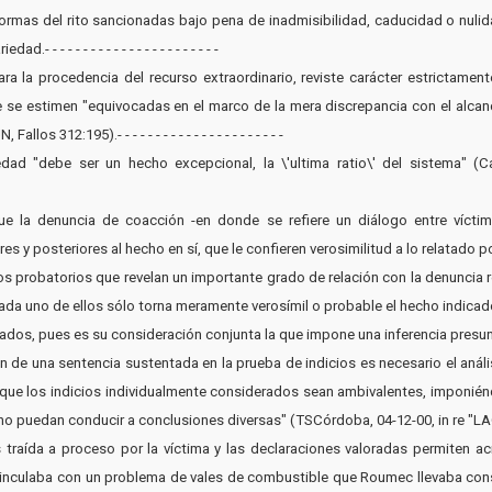
normas del rito sancionadas bajo pena de inadmisibilidad, caducidad o nulidad 
- - - - - - - - - - - - - - - - - - - - - -
para la procedencia del recurso extraordinario, reviste carácter estrictame
 se estimen "equivocadas en el marco de la mera discrepancia con el alcanc
 312:195).- - - - - - - - - - - - - - - - - - - - - -
ariedad "debe ser un hecho excepcional, la \'ultima ratio\' del sistema" (
 que la denuncia de coacción -en donde se refiere un diálogo entre vícti
y posteriores al hecho en sí, que le confieren verosimilitud a lo relatado por el su
ios probatorios que revelan un importante grado de relación con la denuncia r
ada uno de ellos sólo torna meramente verosímil o probable el hecho indicad
 pues es su consideración conjunta la que impone una inferencia presuncional.- - - - 
ón de una sentencia sustentada en la prueba de indicios es necesario el anál
ue los indicios individualmente considerados sean ambivalentes, imponiéndo
 puedan conducir a conclusiones diversas" (TSCórdoba, 04-12-00, in re "LAGLAIV
es traída a proceso por la víctima y las declaraciones valoradas permiten ac
e vinculaba con un problema de vales de combustible que Roumec llevaba con