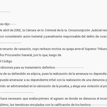
- - - - -
 dijo:- - - -
de abril de 2002, la Cámara en lo Criminal de la Ia. Circunscripción Judicial 
or considerarlo autor material y penalmente responsable del delito de coacci
- - - - - - - - - - -
one recurso de casación, cuyo rechazo motiva su queja ante el Superior Tribun
ñor Procurador General, por lo que, luego de
del Código
nes para su tratamiento definitivo.- - - - - - - - - - - - - - - - -
cta de su defendido es atípica, pues la realización de la amenaza no dependía
puede amenazar a su dependiente infiel con la realización de una denuncia p
ido en arbitrariedad en la valoración de la prueba, y alega una violación al p
- - - - - - - - - - - - - - - -
aso hace necesario que evalúe primero el agravio en donde se denuncia el inc
mo, las temáticas vinculadas con la calificación de los hechos.- - - - - - - - - - - - - - 