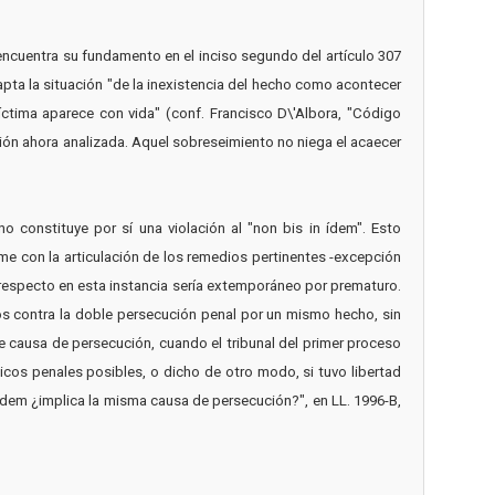
 encuentra su fundamento en el inciso segundo del artículo 307
apta la situación "de la inexistencia del hecho como acontecer
ctima aparece con vida" (conf. Francisco D\'Albora, "Código
ción ahora analizada. Aquel sobreseimiento no niega el acaecer
 no constituye por sí una violación al "non bis in ídem". Esto
e con la articulación de los remedios pertinentes -excepción
 al respecto en esta instancia sería extemporáneo por prematuro.
uos contra la doble persecución penal por un mismo hecho, sin
 causa de persecución, cuando el tribunal del primer proceso
icos penales posibles, o dicho de otro modo, si tuvo libertad
in ídem ¿implica la misma causa de persecución?", en LL. 1996-B,