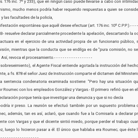
rts. 176 inc. 7º y 233), que en ningún caso puede llevarse a cabo con intimida
simismo, mucho menos podría haber requerido respuestas a quien se consi
y las facultades de la policía,
ción espontánea que aquél desee efectuar (art. 176 inc. 10º C.P.P.).- - - - - - - - - - 
a B- resuelve declarar parcialmente procedente la apelación, descartando la 
ara en el ejercicio de una actividad propia de un funcionario público, si
ión, mientras que la conducta que se endilga es de "pura comisión, no se r
 revoca el procesamiento.- - - - - - - - - - - - - - - - - -
rito (sobreseimiento), el Agente Fiscal entiende agotada la instrucción del he
te, a fs. 878 el señor Juez de Instrucción comparte el dictamen del Ministerio Públ
, la sentencia condenatoria examinada sostiene: "Pero hay una situación q
por Roumec con los empleados González y Vargas.- El primero refirió que en
eclaración porque tenía que investigar una denuncia y que si no decía
o podría ir preso. La reunión se efectuó también por un supuesto problema 
c, además, tan es así, aclaró, que cuando fue a la Comisaría a declarar pr
e con Vargas y que el dicente sintió miedo, porque perder el trabajo cuand
, luego lo hicieron pasar a él. El único que hablaba era Roumec; que éste l
- - - - - - - - - - - - - -