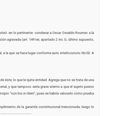
resolvió -en lo pertinente- condenar a Oscar Osvaldo Roumec a la
ón agravada (art. 149 ter, apartado 2 inc. b, último supuesto,
al, a la que se hace lugar conforme auto interlocutorio 36/02. A
 de éste, lo que le quita entidad. Agrega que no se trata de una
enal, y que tampoco sería grave atento a que el sujeto pasivo
rincipio "non bis in ídem", pues se habría valorado como prueba
umplimiento de la garantía constitucional mencionada; luego lo
- - - - - - - - - - - - -